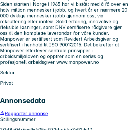
Siden starten i Norge i 1965 har vi bistått med å få over en
halv million mennesker i jobb, og hvert år er nærmere 20
000 dyktige mennesker i jobb gjennom oss, via
rekruttering eller innleie. Solid erfaring, innovative og
fleksible løsninger, samt DNV sertifiserte rådgivere gjør
oss til den komplette leverandør for våre kunder.
Manpower
er sertifisert som Revidert Arbeidsgiver og
sertifisert i henhold til ISO 9001:2015. Det bekrefter at
Manpower etterlever sentrale prinsipper i
arbeidsmiljøloven og opptrer som en seriøs og
profesjonell arbeidsgiver
www.manpower.no
Sektor
Privat
Annonsedata
Rapporter annonse
Stillingsnummer
13bf8c06-6aa9-405a-932d-e64a7a92dc17