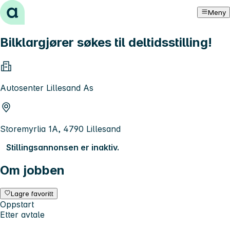
Hopp til innhold
Meny
Bilklargjører søkes til deltidsstilling!
Autosenter Lillesand As
Storemyrlia 1A, 4790 Lillesand
Stillingsannonsen er inaktiv.
Om jobben
Lagre favoritt
Oppstart
Etter avtale