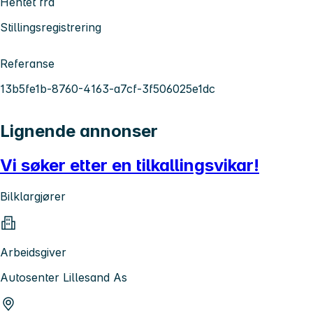
Hentet fra
Stillingsregistrering
Referanse
13b5fe1b-8760-4163-a7cf-3f506025e1dc
Lignende annonser
Vi søker etter en tilkallingsvikar!
Bilklargjører
Arbeidsgiver
Autosenter Lillesand As