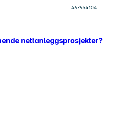
467954104
nende nettanleggsprosjekter?