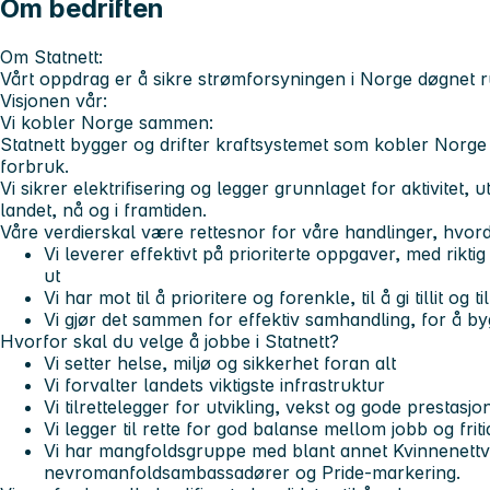
Om bedriften
Om Statnett:
Vårt oppdrag er å sikre strømforsyningen i Norge døgnet r
Visjonen vår:
Vi kobler Norge sammen:
Statnett bygger og drifter kraftsystemet som kobler Norge
forbruk.
Vi sikrer elektrifisering og legger grunnlaget for aktivitet, 
landet, nå og i framtiden.
Våre verdier
skal være rettesnor for våre handlinger, hvor
Vi leverer
effektivt på prioriterte oppgaver, med riktig
ut
Vi har mot
til å prioritere og forenkle, til å gi tillit og t
Vi gjør det sammen
for effektiv samhandling, for å by
Hvorfor skal du velge å jobbe i Statnett?
Vi setter helse, miljø og sikkerhet foran alt
Vi forvalter landets viktigste infrastruktur
Vi tilrettelegger for utvikling, vekst og gode prestasjo
Vi legger til rette for god balanse mellom jobb og friti
Vi har mangfoldsgruppe med blant annet Kvinnenettv
nevromanfoldsambassadører og Pride-markering.