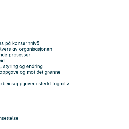
res på konsernnivå
 tvers av organisasjonen
nde prosesser
id
, styring og endring
nsoppgave og mot det grønne
rbeidsoppgaver i sterkt fagmiljø
nsettelse.