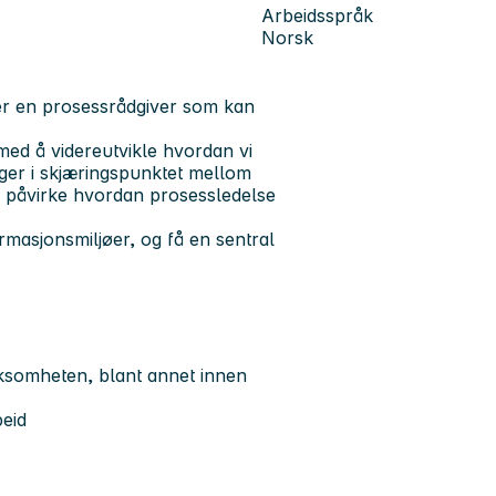
Arbeidsspråk
Norsk
ker en prosessrådgiver som kan
 med å videreutvikle hvordan vi
ger i skjæringspunktet mellom
 å påvirke hvordan prosessledelse
rmasjonsmiljøer, og få en sentral
rksomheten, blant annet innen
beid