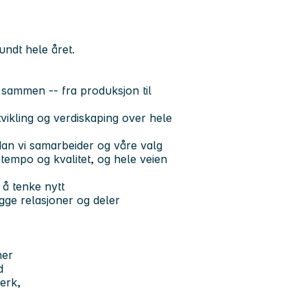
undt hele året.
 sammen -- fra produksjon til
utvikling og verdiskaping over hele
dan vi samarbeider og våre valg
 tempo og kvalitet, og hele veien
il å tenke nytt
gge relasjoner og deler
ner
d
erk,