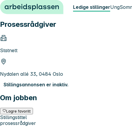
Hopp til innhold
Ledige stillinger
Ung
Somm
Prosessrådgiver
Statnett
Nydalen allé 33, 0484 Oslo
Stillingsannonsen er inaktiv.
Om jobben
Lagre favoritt
Stillingstittel
prosessrådgiver