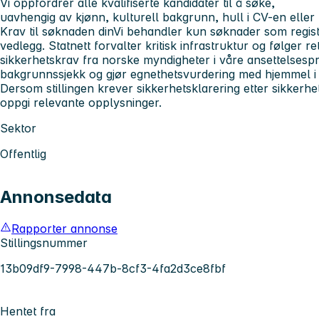
Vi oppfordrer alle kvalifiserte kandidater til å søke,
uavhengig av kjønn, kulturell bakgrunn, hull i CV-en eller
Krav til søknaden din
Vi behandler kun søknader som regist
vedlegg. Statnett forvalter kritisk infrastruktur og følger r
sikkerhetskrav fra norske myndigheter i våre ansettelsespr
bakgrunnssjekk og gjør egnethetsvurdering med hjemmel i 
Dersom stillingen krever sikkerhetsklarering etter sikkerhet
oppgi relevante opplysninger.
Sektor
Offentlig
Annonsedata
Rapporter annonse
Stillingsnummer
13b09df9-7998-447b-8cf3-4fa2d3ce8fbf
Hentet fra