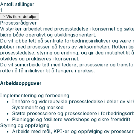
Antall stillinger
1
Vis flere detaljer
Prosessrådgiver
Vi styrker arbeidet med prosessledelse i konsernet og sø
bidra både operativt og utviklingsorientert.
Du vil jobbe tett på sentrale forbedringsinitiativer og være
jobber med prosesser på tvers av virksomheten. Rollen lig
prosessledelse, styring og endring, og gir deg mulighet til
utvikles og praktiseres i konsernet.
Du vil samarbeide tett med ledere, prosesseiere og transfo
rolle i å få initiativer til å fungere i praksis.
Arbeidsoppgaver
Implementering og forbedring
Innføre og videreutvikle prosessledelse i deler av vi
Systemdrift og marked
Støtte prosesseiere og prosessledere i forbedringsar
Planlegge og fasilitere workshops og sikre fremdrift
Styring og oppfølging
Arbeide med mål, KPI-er og oppfølging av prosesser