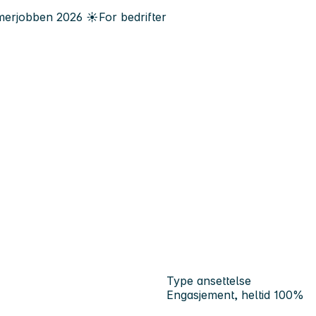
erjobben
2026
☀️
For bedrifter
Type ansettelse
Engasjement, heltid 100%