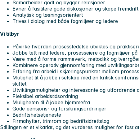
Samarbeider godt og bygger relasjoner
Evner å fasilitere gode diskusjoner og skape fremdrift
Analytisk og løsningsorientert
Trives i dialog med både fagmiljøer og ledere
Vi tilbyr
Påvirke hvordan prosessledelse utvikles og praktise
Jobbe tett med ledere, prosesseiere og fagmiljøer på
Være med å forme rammeverk, metodikk og tverrgåe
Kombinere operativ gjennomføring med utviklingsarbe
Erfaring fra arbeid i skjæringspunktet mellom prosess
Mulighet til å jobbe i selskap med en kritisk samfun
skiftet
Utviklingsmuligheter og interessante og utfordrende a
Fleksibel arbeidstidsordning
Muligheten til å jobbe hjemmefra
Gode pensjons- og forsikringsordninger
Bedriftshelsetjeneste
Firmahytter, trimrom og bedriftsidrettslag
Stillingen er et vikariat, og det vurderes mulighet for fast a