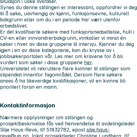
situasjon i ulike livsfaser.
Synes du denne stillingen er interessant, oppfordrer vi deg
til å søke, uavhengig av kjønn, funksjonsevne, kulturell
bakgrunn eller om du i en periode har vært utenfor
arbeidslivet.
Er det kvalifiserte søkere med funksjonsnedsettelse, hull i
CV-en eller innvandrerbakgrunn, innkaller vi minst én
søker i hver av disse gruppene til intervju. Kjenner du deg
igjen i en av disse kategoriene, kan du krysse av i
jobbsøkerportalen vår. Les mer om kravene for å bli
vurdert som søker i disse gruppene
her
.
Universitetet vil rekruttere flere kvinner til stillinger som
stipendiat innenfor fagområdet. Dersom flere søkere
anses å ha likeverdige kvalifikasjoner, vil en kvinne bli
prioritert foran en mann.
Kontaktinformasjon
Nærmere opplysninger om stillingen og
prosjektbeskrivelse fås ved henvendelse til avdelingsleder
Silje Haus-Reve, tlf 51832782, epost
silje.haus-
reve@uis.no
, lokal prosjektleder Christine Lundberg, tlf