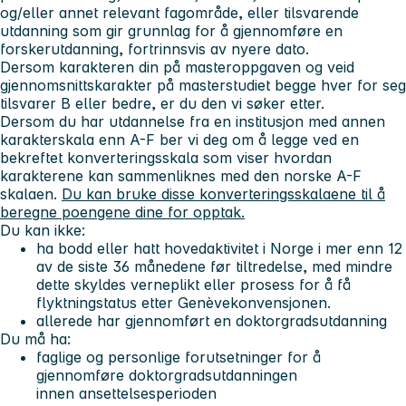
og/eller annet relevant fagområde, eller tilsvarende
utdanning som gir grunnlag for å gjennomføre en
forskerutdanning, fortrinnsvis av nyere dato.
Dersom karakteren din på masteroppgaven og veid
gjennomsnittskarakter på masterstudiet begge hver for seg
tilsvarer B eller bedre, er du den vi søker etter.
Dersom du har utdannelse fra en institusjon med annen
karakterskala enn A-F ber vi deg om å legge ved en
bekreftet konverteringsskala som viser hvordan
karakterene kan sammenliknes med den norske A-F
skalaen.
Du kan bruke disse konverteringsskalaene til å
beregne poengene dine for opptak.
Du kan ikke:
ha bodd eller hatt hovedaktivitet i Norge i mer enn 12
av de siste 36 månedene før tiltredelse, med mindre
dette skyldes verneplikt eller prosess for å få
flyktningstatus etter Genèvekonvensjonen.
allerede har gjennomført en doktorgradsutdanning
Du må ha:
faglige og personlige forutsetninger for å
gjennomføre doktorgradsutdanningen
innen ansettelsesperioden