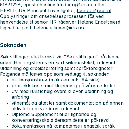
51831228, epost
christine.lundberg@uis.no
eller
HERITOUR Principal Investigator,
heritour@eur.nl
.
Opplysninger om ansettelsesprosessen fås ved
henvendelse til senior HR-rådgiver Helene Engelsgjerd
Figved, e-post:
helene.e.figved@uis.no
.
Søknaden
Søk stillingen elektronisk via "Søk stillingen" på denne
siden. Her registreres en kort søknadstekst, relevant
utdanning og arbeidserfaring samt språkferdigheter.
Følgende må lastes opp som vedlegg til søknaden:
motivasjonsbrev (maks en halv A4-side)
prosjektskisse,
mal tilgjengelig på våre nettsider
CV med fullstendig oversikt over utdanning og
erfaring
vitnemål og attester samt dokumentasjon på annen
aktivitet som vurderes relevant
Diploma Supplement eller lignende og
konverteringsskala dersom dette er påkrevd
dokumentasjon på kompetanse i engelsk språk