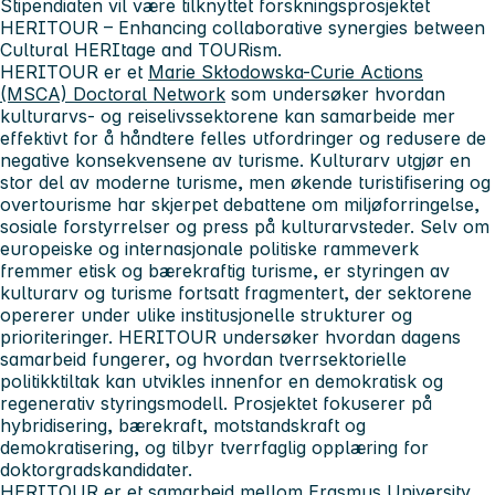
Stipendiaten vil være tilknyttet forskningsprosjektet
HERITOUR – Enhancing collaborative synergies between
Cultural HERItage and TOURism.
HERITOUR er et
Marie Skłodowska-Curie Actions
(MSCA) Doctoral Network
som undersøker hvordan
kulturarvs- og reiselivssektorene kan samarbeide mer
effektivt for å håndtere felles utfordringer og redusere de
negative konsekvensene av turisme. Kulturarv utgjør en
stor del av moderne turisme, men økende turistifisering og
overtourisme har skjerpet debattene om miljøforringelse,
sosiale forstyrrelser og press på kulturarvsteder. Selv om
europeiske og internasjonale politiske rammeverk
fremmer etisk og bærekraftig turisme, er styringen av
kulturarv og turisme fortsatt fragmentert, der sektorene
opererer under ulike institusjonelle strukturer og
prioriteringer. HERITOUR undersøker hvordan dagens
samarbeid fungerer, og hvordan tverrsektorielle
politikktiltak kan utvikles innenfor en demokratisk og
regenerativ styringsmodell. Prosjektet fokuserer på
hybridisering, bærekraft, motstandskraft og
demokratisering, og tilbyr tverrfaglig opplæring for
doktorgradskandidater.
HERITOUR er et samarbeid mellom Erasmus University