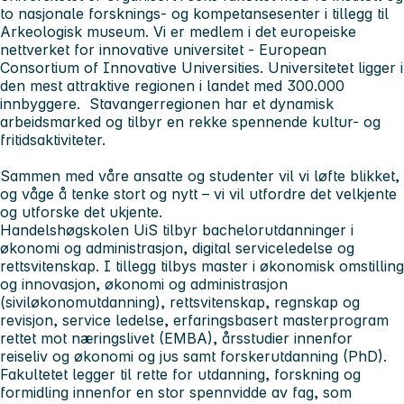
to nasjonale forsknings- og kompetansesenter i tillegg til
Arkeologisk museum. Vi er medlem i det europeiske
nettverket for innovative universitet - European
Consortium of Innovative Universities. Universitetet ligger i
den mest attraktive regionen i landet med 300.000
innbyggere. Stavangerregionen har et dynamisk
arbeidsmarked og tilbyr en rekke spennende kultur- og
fritidsaktiviteter.
Sammen med våre ansatte og studenter vil vi løfte blikket,
og våge å tenke stort og nytt – vi vil utfordre det velkjente
og utforske det ukjente.
Handelshøgskolen UiS
tilbyr bachelorutdanninger i
økonomi og administrasjon, digital serviceledelse og
rettsvitenskap. I tillegg tilbys master i økonomisk omstilling
og innovasjon, økonomi og administrasjon
(siviløkonomutdanning), rettsvitenskap, regnskap og
revisjon, service ledelse, erfaringsbasert masterprogram
rettet mot næringslivet (EMBA), årsstudier innenfor
reiseliv og økonomi og jus samt forskerutdanning (PhD).
Fakultetet legger til rette for utdanning, forskning og
formidling innenfor en stor spennvidde av fag, som