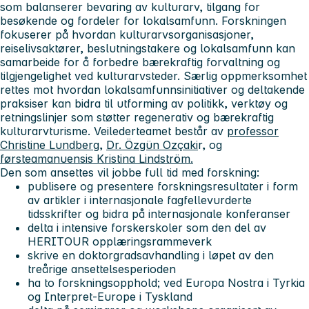
som balanserer bevaring av kulturarv, tilgang for
besøkende og fordeler for lokalsamfunn. Forskningen
fokuserer på hvordan kulturarvsorganisasjoner,
reiselivsaktører, beslutningstakere og lokalsamfunn kan
samarbeide for å forbedre bærekraftig forvaltning og
tilgjengelighet ved kulturarvsteder. Særlig oppmerksomhet
rettes mot hvordan lokalsamfunnsinitiativer og deltakende
praksiser kan bidra til utforming av politikk, verktøy og
retningslinjer som støtter regenerativ og bærekraftig
kulturarvturisme. Veilederteamet består av
professor
Christine Lundberg
,
Dr. Özgün Ozçaki
r, og
førsteamanuensis Kristina Lindström.
Den som ansettes vil jobbe full tid med forskning:
publisere og presentere forskningsresultater i form
av artikler i internasjonale fagfellevurderte
tidsskrifter og bidra på internasjonale konferanser
delta i intensive forskerskoler som den del av
HERITOUR opplæringsrammeverk
skrive en doktorgradsavhandling i løpet av den
treårige ansettelsesperioden
ha to forskningsopphold; ved Europa Nostra i Tyrkia
og Interpret-Europe i Tyskland