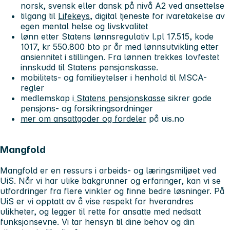
norsk, svensk eller dansk på nivå A2 ved ansettelse
tilgang til
Lifekeys
, digital tjeneste for ivaretakelse av
egen mental helse og livskvalitet
lønn etter Statens lønnsregulativ l.pl 17.515, kode
1017, kr 550.800 bto pr år med lønnsutvikling etter
ansiennitet i stillingen. Fra lønnen trekkes lovfestet
innskudd til Statens pensjonskasse.
mobilitets- og familieytelser i henhold til MSCA-
regler
medlemskap i
Statens pensjonskasse
sikrer gode
pensjons- og forsikringsordninger
mer om ansattgoder og fordeler
på uis.no
Mangfold
Mangfold er en ressurs i arbeids- og læringsmiljøet ved
UiS. Når vi har ulike bakgrunner og erfaringer, kan vi se
utfordringer fra flere vinkler og finne bedre løsninger. På
UiS er vi opptatt av å vise respekt for hverandres
ulikheter, og legger til rette for ansatte med nedsatt
funksjonsevne. Vi tar hensyn til dine behov og din