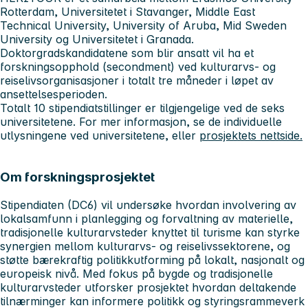
Rotterdam, Universitetet i Stavanger, Middle East
Technical University, University of Aruba, Mid Sweden
University og Universitetet i Granada.
Doktorgradskandidatene som blir ansatt vil ha et
forskningsopphold (secondment) ved kulturarvs- og
reiselivsorganisasjoner i totalt tre måneder i løpet av
ansettelsesperioden.
Totalt 10 stipendiatstillinger er tilgjengelige ved de seks
universitetene. For mer informasjon, se de individuelle
utlysningene ved universitetene, eller
prosjektets nettside.
Om forskningsprosjektet
Stipendiaten (DC6) vil undersøke hvordan involvering av
lokalsamfunn i planlegging og forvaltning av materielle,
tradisjonelle kulturarvsteder knyttet til turisme kan styrke
synergien mellom kulturarvs- og reiselivssektorene, og
støtte bærekraftig politikkutforming på lokalt, nasjonalt og
europeisk nivå. Med fokus på bygde og tradisjonelle
kulturarvsteder utforsker prosjektet hvordan deltakende
tilnærminger kan informere politikk og styringsrammeverk