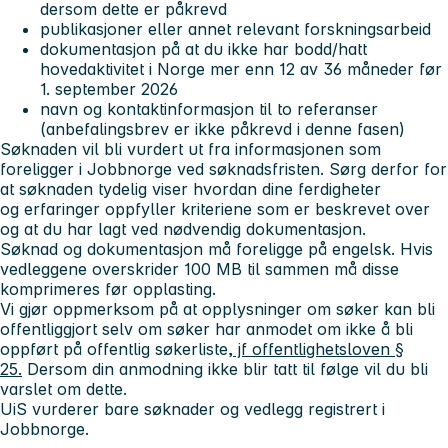
dersom dette er påkrevd
publikasjoner eller annet relevant forskningsarbeid
dokumentasjon på at du ikke har bodd/hatt
hovedaktivitet i Norge mer enn 12 av 36 måneder før
1. september 2026
navn og kontaktinformasjon til to referanser
(anbefalingsbrev er ikke påkrevd i denne fasen)
Søknaden vil bli vurdert ut fra informasjonen som
foreligger i Jobbnorge ved søknadsfristen. Sørg derfor for
at søknaden tydelig viser hvordan dine ferdigheter
og erfaringer oppfyller kriteriene som er beskrevet over
og at du har lagt ved nødvendig dokumentasjon.
Søknad og dokumentasjon må foreligge på engelsk. Hvis
vedleggene overskrider 100 MB til sammen må disse
komprimeres før opplasting.
Vi gjør oppmerksom på at opplysninger om søker kan bli
offentliggjort selv om søker har anmodet om ikke å bli
oppført på offentlig søkerliste,
jf offentlighetsloven §
25.
Dersom din anmodning ikke blir tatt til følge vil du bli
varslet om dette.
UiS vurderer bare søknader og vedlegg registrert i
Jobbnorge.