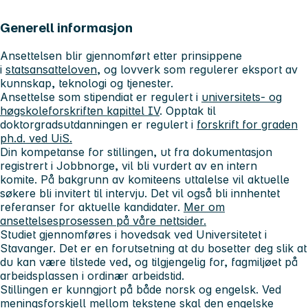
Generell informasjon
Ansettelsen blir gjennomført etter prinsippene
i
statsansatteloven
, og lovverk som regulerer eksport av
kunnskap, teknologi og tjenester.
Ansettelse som stipendiat er regulert i
universitets- og
høgskoleforskriften kapittel IV
. Opptak til
doktorgradsutdanningen er regulert i
forskrift for graden
ph.d. ved UiS.
Din kompetanse for stillingen, ut fra dokumentasjon
registrert i Jobbnorge, vil bli vurdert av en intern
komite. På bakgrunn av komiteens uttalelse vil aktuelle
søkere bli invitert til intervju. Det vil også bli innhentet
referanser for aktuelle kandidater.
Mer om
ansettelsesprosessen på våre nettsider.
Studiet gjennomføres i hovedsak ved Universitetet i
Stavanger. Det er en forutsetning at du bosetter deg slik at
du kan være tilstede ved, og tilgjengelig for, fagmiljøet på
arbeidsplassen i ordinær arbeidstid.
Stillingen er kunngjort på både norsk og engelsk. Ved
meningsforskjell mellom tekstene skal den engelske