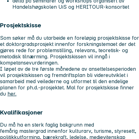
delta på seminarer og workshops organisert av
Handelshøgskolen UiS og HERITOUR‑konsortiet
Prosjektskisse
Som søker må du utarbeide en foreløpig prosjektskisse for
et doktorgradsprosjekt innenfor forskningstemaet der det
gjøres rede for problemstilling, relevans, teoretisk- og
metodisk tilnærming. Prosjektskissen vil inngå i
kompetansevurderingen.
I løpet av de tre første månedene av ansettelsesperioden
vil prosjektskissen og fremdriftsplan bli videreutviklet i
samarbeid med veilederne og utformet til den endelige
planen for ph.d.-prosjektet. Mal for prosjektskisse finner
du
her.
Kvalifikasjoner
Du må ha en sterk faglig bakgrunn med
femårig mastergrad innenfor kulturarv, turisme, styresett,
politikkutforming, bærekraft, ledelse, medievitenskap