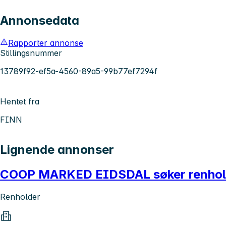
Annonsedata
Rapporter annonse
Stillingsnummer
13789f92-ef5a-4560-89a5-99b77ef7294f
Hentet fra
FINN
Lignende annonser
COOP MARKED EIDSDAL søker renholder
Renholder