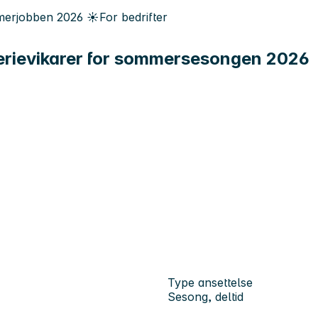
erjobben
2026
☀️
For bedrifter
rievikarer for sommersesongen 2026
Type ansettelse
Sesong, deltid