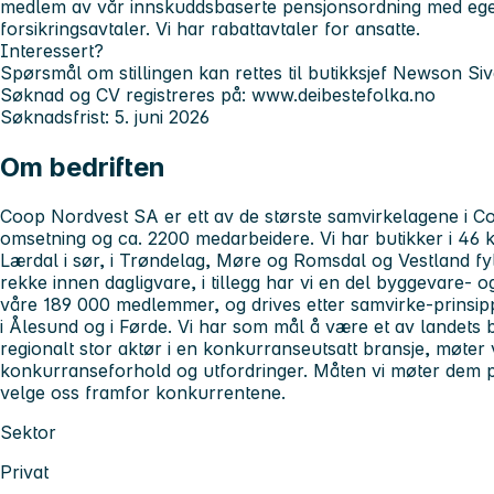
medlem av vår innskuddsbaserte pensjonsordning med egen
forsikringsavtaler. Vi har rabattavtaler for ansatte.
Interessert?
Spørsmål om stillingen kan rettes til butikksjef Newson Si
Søknad og CV registreres på: www.deibestefolka.no
Søknadsfrist: 5. juni 2026
Om bedriften
Coop Nordvest SA er ett av de største samvirkelagene i Coo
omsetning og ca. 2200 medarbeidere. Vi har butikker i 46 k
Lærdal i sør, i Trøndelag, Møre og Romsdal og Vestland fyl
rekke innen dagligvare, i tillegg har vi en del byggevare- o
våre 189 000 medlemmer, og drives etter samvirke-prinsip
i Ålesund og i Førde. Vi har som mål å være et av landets
regionalt stor aktør i en konkurranseutsatt bransje, møter 
konkurranseforhold og utfordringer. Måten vi møter dem p
velge oss framfor konkurrentene.
Sektor
Privat