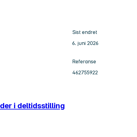
Sist endret
6. juni 2026
Referanse
462755922
 i deltidsstilling