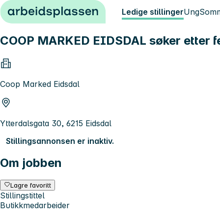
Hopp til innhold
Ledige stillinger
Ung
Somm
COOP MARKED EIDSDAL søker etter fe
Coop Marked Eidsdal
Ytterdalsgata 30, 6215 Eidsdal
Stillingsannonsen er inaktiv.
Om jobben
Lagre favoritt
Stillingstittel
Butikkmedarbeider