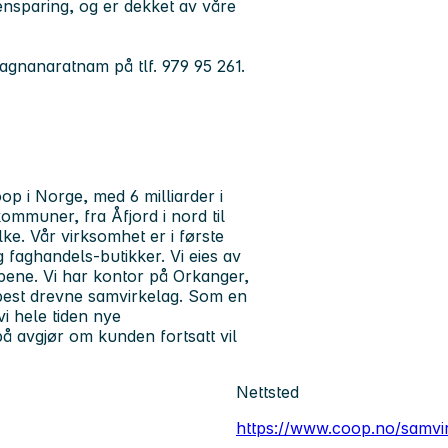
sparing, og er dekket av våre
vagnanaratnam på tlf. 979 95 261.
p i Norge, med 6 milliarder i
ommuner, fra Åfjord i nord til
ke. Vår virksomhet er i første
g faghandels-butikker. Vi eies av
pene. Vi har kontor på Orkanger,
 best drevne samvirkelag. Som en
vi hele tiden nye
å avgjør om kunden fortsatt vil
Nettsted
https://www.coop.no/samvi