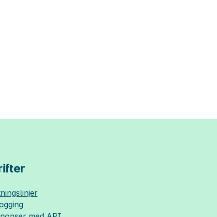
ifter
ningslinjer
logging
nnonser med API