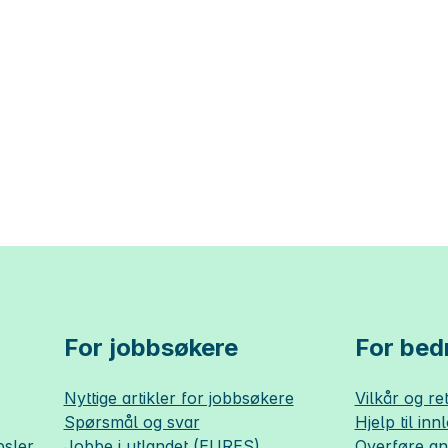
For jobbsøkere
For bedr
Nyttige artikler for jobbsøkere
Vilkår og ret
Spørsmål og svar
Hjelp til inn
sler
Jobbe i utlandet (EURES)
Overføre a