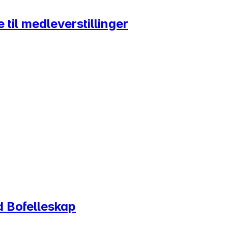
til medleverstillinger
nd Bofelleskap