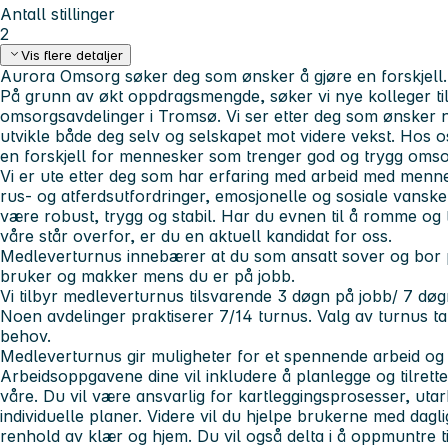
Antall stillinger
2
Vis flere detaljer
Aurora Omsorg søker deg som ønsker å gjøre en forskjell.
På grunn av økt oppdragsmengde, søker vi nye kolleger til
omsorgsavdelinger i Tromsø. Vi ser etter deg som ønsker n
utvikle både deg selv og selskapet mot videre vekst. Hos os
en forskjell for mennesker som trenger god og trygg omso
Vi er ute etter deg som har erfaring med arbeid med menne
rus- og atferdsutfordringer, emosjonelle og sosiale vanske
være robust, trygg og stabil. Har du evnen til å romme og
våre står overfor, er du en aktuell kandidat for oss.
Medleverturnus
innebærer at du som ansatt sover og bor
bruker og makker mens du er på jobb.
Vi tilbyr medleverturnus tilsvarende 3 døgn på jobb/ 7 døgn
Noen avdelinger praktiserer 7/14 turnus. Valg av turnus ta
behov.
Medleverturnus gir muligheter for et spennende arbeid og
Arbeidsoppgavene
dine vil inkludere å planlegge og tilre
våre. Du vil være ansvarlig for kartleggingsprosesser, uta
individuelle planer. Videre vil du hjelpe brukerne med dag
renhold av klær og hjem. Du vil også delta i å oppmuntre til 