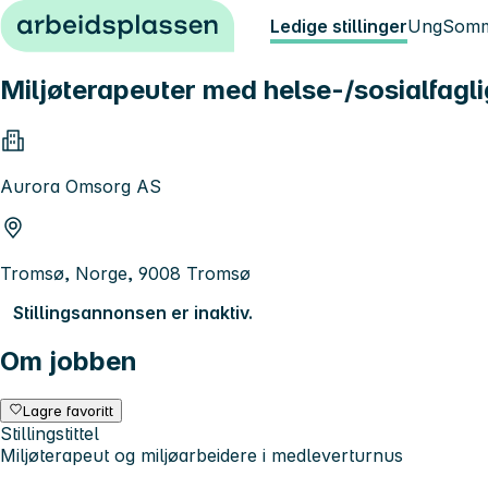
Hopp til innhold
Ledige stillinger
Ung
Somm
Miljøterapeuter med helse-/sosialfagl
Aurora Omsorg AS
Tromsø, Norge, 9008 Tromsø
Stillingsannonsen er inaktiv.
Om jobben
Lagre favoritt
Stillingstittel
Miljøterapeut og miljøarbeidere i medleverturnus