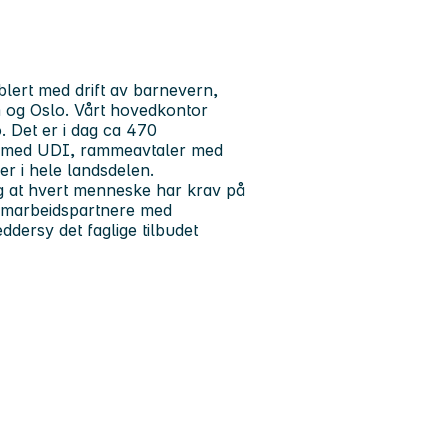
lert med drift av barnevern,
 og Oslo. Vårt hovedkontor
o. Det er i dag ca 470
er med UDI, rammeavtaler med
r i hele landsdelen.
og at hvert menneske har krav på
 samarbeidspartnere med
dersy det faglige tilbudet