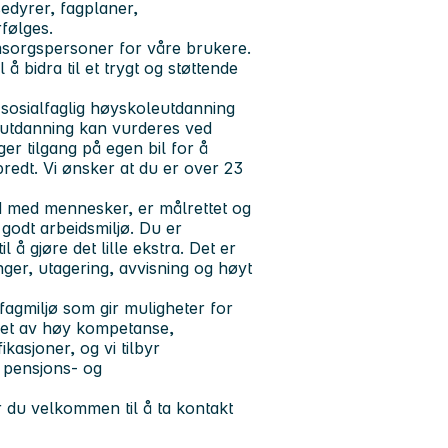
sedyrer, fagplaner,
rfølges.
 omsorgspersoner for våre brukere.
å bidra til et trygt og støttende
 sosialfaglig høyskoleutdanning
g utdanning kan vurderes ved
ger tilgang på egen bil for å
edt. Vi ønsker at du er over 23
d med mennesker, er målrettet og
t godt arbeidsmiljø. Du er
l å gjøre det lille ekstra. Det er
nger, utagering, avvisning og høyt
fagmiljø som gir muligheter for
reget av høy kompetanse,
ikasjoner, og vi tilbyr
t pensjons- og
r du velkommen til å ta kontakt