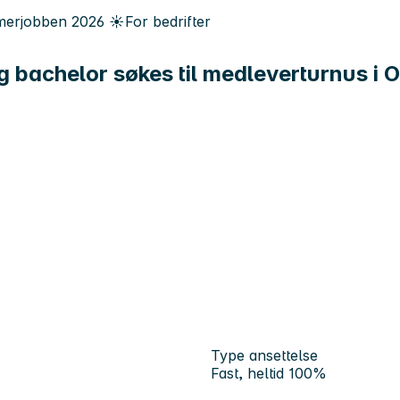
erjobben
2026
☀️
For bedrifter
ig bachelor søkes til medleverturnus i
Type ansettelse
Fast, heltid 100%