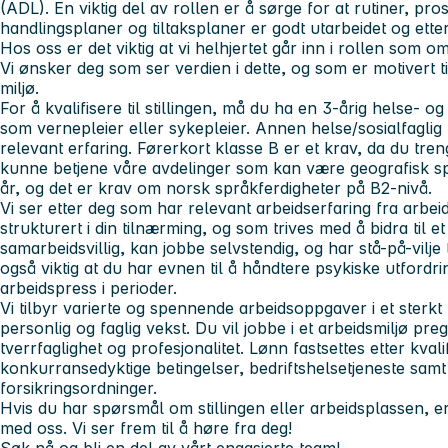
(ADL). En viktig del av rollen er å sørge for at rutiner, pro
handlingsplaner og tiltaksplaner er godt utarbeidet og ette
Hos oss er det viktig at vi helhjertet går inn i rollen som
Vi ønsker deg som ser verdien i dette, og som er motivert til 
miljø.
For å kvalifisere til stillingen
, må du ha en 3-årig helse- og
som vernepleier eller sykepleier. Annen helse/sosialfagli
relevant erfaring. Førerkort klasse B er et krav, da du tren
kunne betjene våre avdelinger som kan være geografisk spr
år, og det er krav om norsk språkferdigheter på B2-nivå.
Vi ser etter deg
som har relevant arbeidserfaring fra arbei
strukturert i din tilnærming, og som trives med å bidra til e
samarbeidsvillig, kan jobbe selvstendig, og har stå-på-vilje ti
også viktig at du har evnen til å håndtere psykiske utfordri
arbeidspress i perioder.
Vi tilbyr
varierte og spennende arbeidsoppgaver i et sterkt 
personlig og faglig vekst. Du vil jobbe i et arbeidsmiljø p
tverrfaglighet og profesjonalitet. Lønn fastsettes etter kvalif
konkurransedyktige betingelser, bedriftshelsetjeneste sam
forsikringsordninger.
Hvis du har spørsmål om stillingen eller arbeidsplassen, e
med oss. Vi ser frem til å høre fra deg!