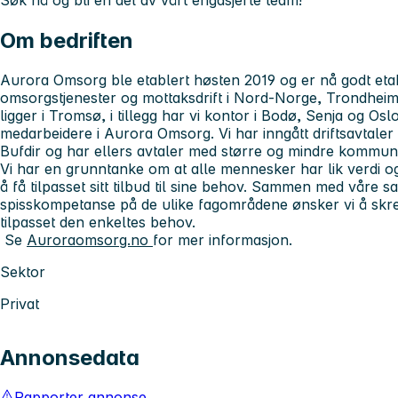
Søk nå og bli en del av vårt engasjerte team!
Om bedriften
Aurora Omsorg ble etablert høsten 2019 og er nå godt etab
omsorgstjenester og mottaksdrift i Nord-Norge, Trondheim
ligger i Tromsø, i tillegg har vi kontor i Bodø, Senja og Osl
medarbeidere i Aurora Omsorg. Vi har inngått driftsavtal
Bufdir og har ellers avtaler med større og mindre kommune
Vi har en grunntanke om at alle mennesker har lik verdi 
å få tilpasset sitt tilbud til sine behov. Sammen med våre
spisskompetanse på de ulike fagområdene ønsker vi å skred
tilpasset den enkeltes behov.
Se
Auroraomsorg.no
for mer informasjon.
Sektor
Privat
Annonsedata
Rapporter annonse