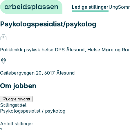
Hopp til innhold
Ledige stillinger
Ung
Somm
Psykologspesialist/psykolog
Poliklinikk psykisk helse DPS Ålesund, Helse Møre og R
Geilebergvegen 20, 6017 Ålesund
Om jobben
Lagre favoritt
Stillingstittel
Psykologspesialist / psykolog
Antall stillinger
1