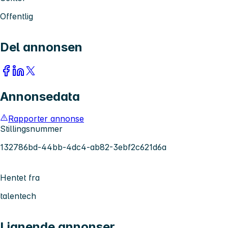
Offentlig
Del annonsen
Annonsedata
Rapporter annonse
Stillingsnummer
132786bd-44bb-4dc4-ab82-3ebf2c621d6a
Hentet fra
talentech
Lignende annonser