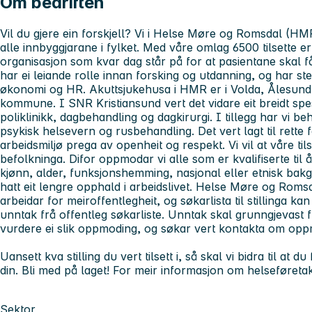
Om bedriften
Vil du gjere ein forskjell? Vi i Helse Møre og Romsdal (HMR)
alle innbyggjarane i fylket. Med våre omlag 6500 tilsette 
organisasjon som kvar dag står på for at pasientane skal f
har ei leiande rolle innan forsking og utdanning, og har sterk
økonomi og HR. Akuttsjukehusa i HMR er i Volda, Ålesund,
kommune. I SNR Kristiansund vert det vidare eit breidt spe
poliklinikk, dagbehandling og dagkirurgi. I tillegg har vi be
psykisk helsevern og rusbehandling. Det vert lagt til rette
arbeidsmiljø prega av openheit og respekt. Vi vil at våre til
befolkninga. Difor oppmodar vi alle som er kvalifiserte til
kjønn, alder, funksjonshemming, nasjonal eller etnisk bak
hatt eit lengre opphald i arbeidslivet. Helse Møre og Romsd
arbeidar for meiroffentlegheit, og søkarlista til stillinga ka
unntak frå offentleg søkarliste. Unntak skal grunngjevast fr
vurdere ei slik oppmoding, og søkar vert kontakta om oppmodi
Uansett kva stilling du vert tilsett i, så skal vi bidra til at
din. Bli med på laget! For meir informasjon om helseføretak
Sektor