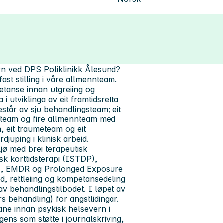
ern ved DPS Poliklinikk Ålesund?
fast stilling i våre allmennteam.
petanse innan utgreiing og
 i utviklinga av eit framtidsretta
estår av sju behandlingsteam; eit
gsteam og fire allmennteam med
, eit traumeteam og eit
djuping i klinisk arbeid.
iljø med brei terapeutisk
k korttidsterapi (ISTDP),
BT), EMDR og Prolonged Exposure
id, rettleiing og kompetansedeling
av behandlingstilbodet. I løpet av
s behandling) for angstlidingar.
ane innan psykisk helsevern i
ens som støtte i journalskriving,