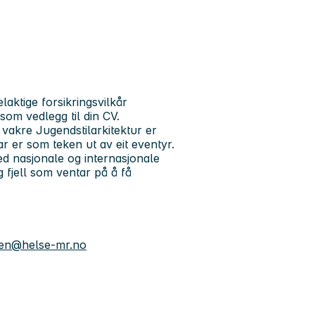
aktige forsikringsvilkår
som vedlegg til din CV.
 vakre Jugendstilarkitektur er
ar er som teken ut av eit eventyr.
ed nasjonale og internasjonale
g fjell som ventar på å få
sen@helse-mr.no