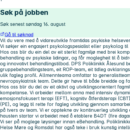
Søk på jobben
Søk senest søndag 16. august
Gå til søknad
Vil du vere med å vidareutvikle framtidas psykiske helsev
Vi søkjer ein engasjert psykologspesialist eller psykolog til 
Hos oss blir du ein del av eit sterkt fagmiljø med brei kom
behandling av psykiske lidingar, og får moglegheit til å bidra
og innovativt behandlingstilbod. DPS Poliklinikk Ålesund b
gruppebehandlingsteam, eit ROP-team, eit tidleg avklarin
ulik fagleg profil. Allmennteama omfattar to generalistteam
nevropsykiatrisk team. Dette gir høve til både breidde og for
Hos oss blir du del av eit aktivt og utviklingsorientert fagm
kompetanse. Vi arbeider mellom anna med intensiv dynamis
emosjonsfokusert terapi (EFT), kognitiv åtferdsterapi (C
(PE), og legg til rette for fagleg utvikling gjennom samarbe
på tvers av team. Vi er opptekne av kontinuerleg utvikling 
hausten startar vi arbeidet med å etablere B4DT (fire dagar
Vi ser på moglege løysinger innan eBehandling. Poliklinikk
Helse Møre og Romsdal har også teke i bruk kunstig intellig