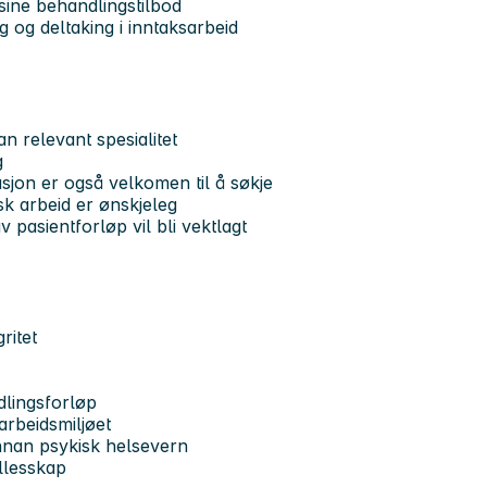
 sine behandlingstilbod
ng og deltaking i inntaksarbeid
n relevant spesialitet
g
jon er også velkomen til å søkje
sk arbeid er ønskjeleg
 pasientforløp vil bli vektlagt
ritet
dlingsforløp
arbeidsmiljøet
innan psykisk helsevern
ellesskap