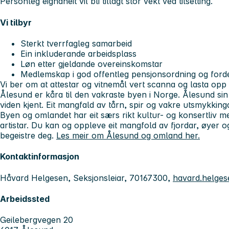
Personleg eignaheit vil bli tillagt stor vekt ved tilsetting.
Vi tilbyr
Sterkt tverrfagleg samarbeid
Ein inkluderande arbeidsplass
Løn etter gjeldande overeinskomstar
Medlemskap i god offentleg pensjonsordning og fordel
Vi ber om at attestar og vitnemål vert scanna og lasta opp 
Ålesund er kåra til den vakraste byen i Norge. Ålesund sin
viden kjent. Eit mangfald av tårn, spir og vakre utsmykking
Byen og omlandet har eit særs rikt kultur- og konsertliv m
artistar. Du kan og oppleve eit mangfold av fjordar, øyer o
begeistre deg.
Les meir om Ålesund og omland her.
Kontaktinformasjon
Håvard Helgesen, Seksjonsleiar, 70167300,
havard.helge
Arbeidssted
Geilebergvegen 20