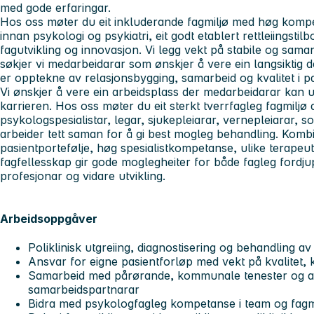
med gode erfaringar.
Hos oss møter du eit inkluderande fagmiljø med høg kompet
innan psykologi og psykiatri, eit godt etablert rettleiingstil
fagutvikling og innovasjon. Vi legg vekt på stabile og sam
søkjer vi medarbeidarar som ønskjer å vere ein langsiktig d
er opptekne av relasjonsbygging, samarbeid og kvalitet i p
Vi ønskjer å vere ein arbeidsplass der medarbeidarar kan u
karrieren. Hos oss møter du eit sterkt tverrfagleg fagmiljø
psykologspesialistar, legar, sjukepleiarar, vernepleiarar,
arbeider tett saman for å gi best mogleg behandling. Komb
pasientportefølje, høg spesialistkompetanse, ulike terapeuti
fagfellesskap gir gode moglegheiter for både fagleg fordju
profesjonar og vidare utvikling.
Arbeidsoppgåver
Poliklinisk utgreiing, diagnostisering og behandling av
Ansvar for eigne pasientforløp med vekt på kvalitet,
Samarbeid med pårørande, kommunale tenester og a
samarbeidspartnarar
Bidra med psykologfagleg kompetanse i team og fagm