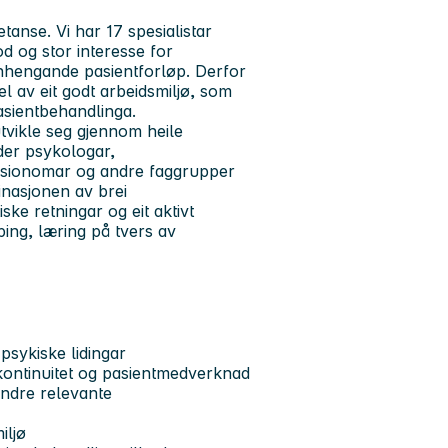
anse. Vi har 17 spesialistar
bod og stor interesse for
anhengande pasientforløp. Derfor
el av eit godt arbeidsmiljø, som
asientbehandlinga.
tvikle seg gjennom heile
 der psykologar,
 sosionomar og andre faggrupper
inasjonen av brei
ske retningar og eit aktivt
ping, læring på tvers av
 psykiske lidingar
 kontinuitet og pasientmedverknad
ndre relevante
iljø