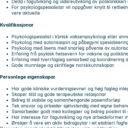
Delta i fagutvikling og vidareutvikling av poliklinikken
For psykologspesialistar vil oppgåver knytt til rettleii
vere aktuelle
Kvalifikasjonar
Psykologspesialist i klinisk vaksenpsykologi eller anna
Psykolog med autorisasjon og påbegynt spesialiserin
Psykolog med lisens med snarleg påvente av autorisas
Erfaring frå psykisk helsevern for vaksne og poliklini
Erfaring med tverrfagleg samarbeid og koordinering av
Gode munnlege og skriftlege norskkunnskapar
Personlege eigenskapar
Har gode kliniske vurderingsevner og høg fagleg integ
Skaper tillit og gode terapeutiske relasjonar
Bidreg til stabile og samanhengande pasientforløp
Tek ansvar og arbeider sjølvstendig med eigne behan
Samarbeider godt med kollegaer og bidreg positivt til 
Har interesse for fagutvikling og nye arbeidsformer 
Ønskjer å vere ein aktiv bidragsytar i eit etablert fagf