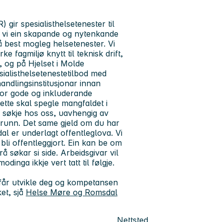
 gir spesialisthelsetenester til
er vi ein skapande og nytenkande
å best mogleg helsetenester. Vi
e fagmiljø knytt til teknisk drift,
 og på Hjelset i Molde
sialisthelsetenestetilbod med
handlingsinstitusjonar innan
 for gode og inkluderande
sette skal spegle mangfaldet i
 å søkje hos oss, uavhengig av
grunn. Det same gjeld om du har
al er underlagt offentleglova. Vi
n bli offentleggjort. Ein kan be om
å søkar si side. Arbeidsgivar vil
nga ikkje vert tatt til følgje.
 du får utvikle deg og kompetansen
et, sjå
Helse Møre og Romsdal
Nettsted