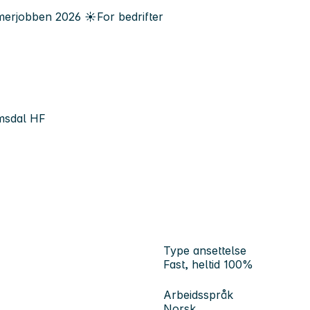
erjobben
2026
☀️
For bedrifter
omsdal HF
Type ansettelse
Fast, heltid 100%
Arbeidsspråk
Norsk