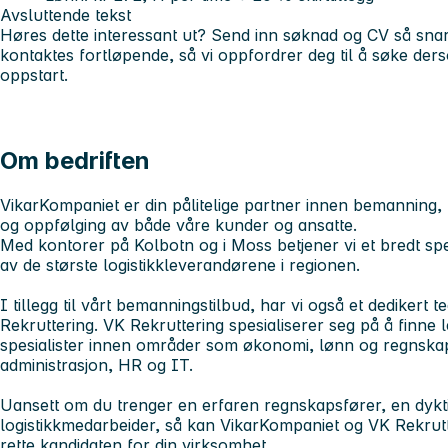
Avsluttende tekst
Høres dette interessant ut? Send inn søknad og CV så snar
kontaktes fortløpende, så vi oppfordrer deg til å søke ders
oppstart.
Om bedriften
VikarKompaniet er din pålitelige partner innen bemanning, 
og oppfølging av både våre kunder og ansatte.
Med kontorer på Kolbotn og i Moss betjener vi et bredt sp
av de største logistikkleverandørene i regionen.
I tillegg til vårt bemanningstilbud, har vi også et dedikert
Rekruttering. VK Rekruttering spesialiserer seg på å finne
spesialister innen områder som økonomi, lønn og regnskap
administrasjon, HR og IT.
Uansett om du trenger en erfaren regnskapsfører, en dykti
logistikkmedarbeider, så kan VikarKompaniet og VK Rekrutt
rette kandidaten for din virksomhet.