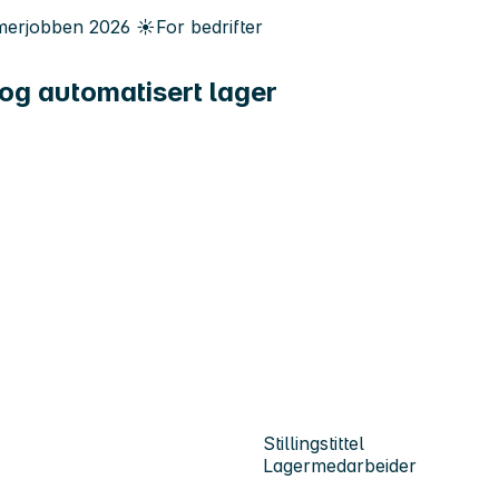
erjobben
2026
☀️
For bedrifter
og automatisert lager
Stillingstittel
Lagermedarbeider