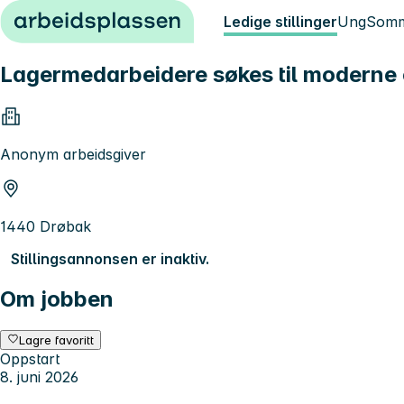
Hopp til innhold
Ledige stillinger
Ung
Somm
Lagermedarbeidere søkes til moderne 
Anonym arbeidsgiver
1440 Drøbak
Stillingsannonsen er inaktiv.
Om jobben
Lagre favoritt
Oppstart
8. juni 2026