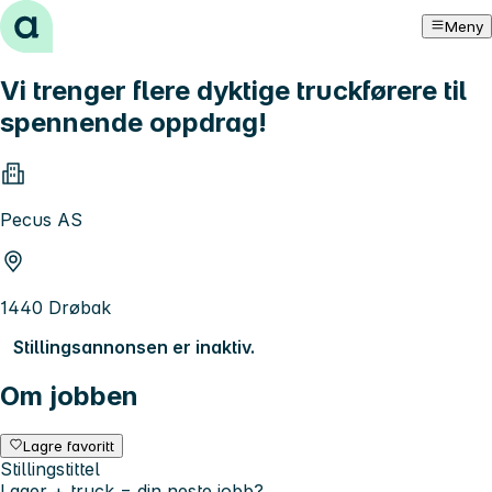
Hopp til innhold
Meny
Vi trenger flere dyktige truckførere til
spennende oppdrag!
Pecus AS
1440 Drøbak
Stillingsannonsen er inaktiv.
Om jobben
Lagre favoritt
Stillingstittel
Lager + truck = din neste jobb?