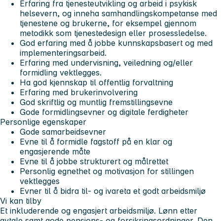
Erfaring fra tjenesteutvikling og arbeid i psykisk
helsevern, og inneha samhandlingskompetanse med
tjenestene og brukerne, for eksempel gjennom
metodikk som tjenestedesign eller prosessledelse.
God erfaring med å jobbe kunnskapsbasert og med
implementeringsarbeid.
Erfaring med undervisning, veiledning og/eller
formidling vektlegges.
Ha god kjennskap til offentlig forvaltning
Erfaring med brukerinvolvering
God skriftlig og muntlig fremstillingsevne
Gode formidlingsevner og digitale ferdigheter
Personlige egenskaper
Gode samarbeidsevner
Evne til å formidle fagstoff på en klar og
engasjerende måte
Evne til å jobbe strukturert og målrettet
Personlig egnethet og motivasjon for stillingen
vektlegges
Evner til å bidra til- og ivareta et godt arbeidsmiljø
Vi kan tilby
Et inkluderende og engasjert arbeidsmiljø. Lønn etter
avtale samt gode pensjons- og forsikringsordninger. Den