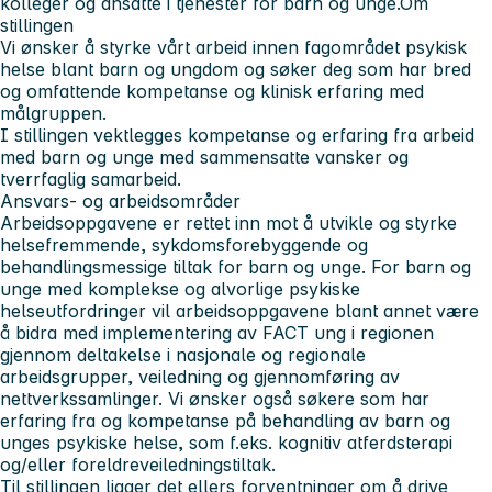
kolleger og ansatte i tjenester for barn og unge.
Om
stillingen
Vi ønsker å styrke vårt arbeid innen fagområdet psykisk
helse blant barn og ungdom og søker deg som har bred
og omfattende kompetanse og klinisk erfaring med
målgruppen.
I stillingen vektlegges kompetanse og erfaring fra arbeid
med barn og unge med sammensatte vansker og
tverrfaglig samarbeid.
Ansvars- og arbeidsområder
Arbeidsoppgavene er rettet inn mot å utvikle og styrke
helsefremmende, sykdomsforebyggende og
behandlingsmessige tiltak for barn og unge. For barn og
unge med komplekse og alvorlige psykiske
helseutfordringer vil arbeidsoppgavene blant annet være
å bidra med implementering av FACT ung i regionen
gjennom deltakelse i nasjonale og regionale
arbeidsgrupper, veiledning og gjennomføring av
nettverkssamlinger. Vi ønsker også søkere som har
erfaring fra og kompetanse på behandling av barn og
unges psykiske helse, som f.eks. kognitiv atferdsterapi
og/eller foreldreveiledningstiltak.
Til stillingen ligger det ellers forventninger om å drive