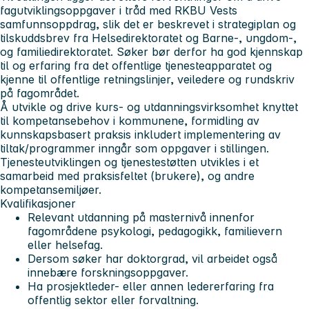
fagutviklingsoppgaver i tråd med RKBU Vests
samfunnsoppdrag, slik det er beskrevet i strategiplan og
tilskuddsbrev fra Helsedirektoratet og Barne-, ungdom-,
og familiedirektoratet. Søker bør derfor ha god kjennskap
til og erfaring fra det offentlige tjenesteapparatet og
kjenne til offentlige retningslinjer, veiledere og rundskriv
på fagområdet.
Å utvikle og drive kurs- og utdanningsvirksomhet knyttet
til kompetansebehov i kommunene, formidling av
kunnskapsbasert praksis inkludert implementering av
tiltak/programmer inngår som oppgaver i stillingen.
Tjenesteutviklingen og tjenestestøtten utvikles i et
samarbeid med praksisfeltet (brukere), og andre
kompetansemiljøer.
Kvalifikasjoner
Relevant utdanning på masternivå innenfor
fagområdene psykologi, pedagogikk, familievern
eller helsefag.
Dersom søker har doktorgrad, vil arbeidet også
innebære forskningsoppgaver.
Ha prosjektleder- eller annen ledererfaring fra
offentlig sektor eller forvaltning.