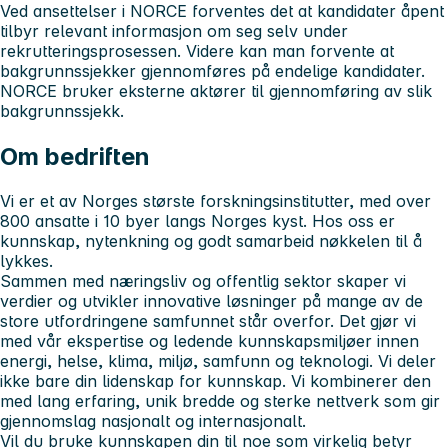
Ved ansettelser i NORCE forventes det at kandidater åpent
tilbyr relevant informasjon om seg selv under
rekrutteringsprosessen. Videre kan man forvente at
bakgrunnssjekker gjennomføres på endelige kandidater.
NORCE bruker eksterne aktører til gjennomføring av slik
bakgrunnssjekk.
Om bedriften
Vi er et av Norges største forskningsinstitutter, med over
800 ansatte i 10 byer langs Norges kyst. Hos oss er
kunnskap, nytenkning og godt samarbeid nøkkelen til å
lykkes.
Sammen med næringsliv og offentlig sektor skaper vi
verdier og utvikler innovative løsninger på mange av de
store utfordringene samfunnet står overfor. Det gjør vi
med vår ekspertise og ledende kunnskapsmiljøer innen
energi, helse, klima, miljø, samfunn og teknologi. Vi deler
ikke bare din lidenskap for kunnskap. Vi kombinerer den
med lang erfaring, unik bredde og sterke nettverk som gir
gjennomslag nasjonalt og internasjonalt.
Vil du bruke kunnskapen din til noe som virkelig betyr