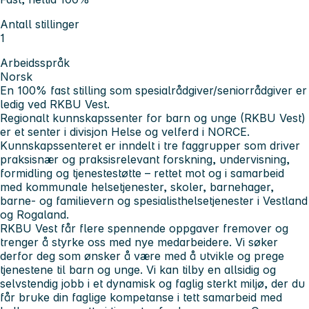
Antall stillinger
1
Arbeidsspråk
Norsk
En 100% fast stilling som spesialrådgiver/seniorrådgiver er
ledig ved RKBU Vest.
Regionalt kunnskapssenter for barn og unge (RKBU Vest)
er et senter i divisjon Helse og velferd i NORCE.
Kunnskapssenteret er inndelt i tre faggrupper som driver
praksisnær og praksisrelevant forskning, undervisning,
formidling og tjenestestøtte – rettet mot og i samarbeid
med kommunale helsetjenester, skoler, barnehager,
barne- og familievern og spesialisthelsetjenester i Vestland
og Rogaland.
RKBU Vest får flere spennende oppgaver fremover og
trenger å styrke oss med nye medarbeidere. Vi søker
derfor deg som ønsker å være med å utvikle og prege
tjenestene til barn og unge. Vi kan tilby en allsidig og
selvstendig jobb i et dynamisk og faglig sterkt miljø, der du
får bruke din faglige kompetanse i tett samarbeid med