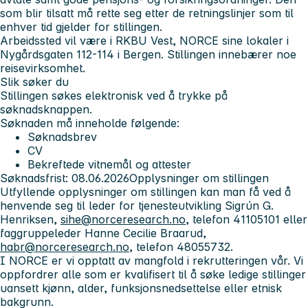
som blir tilsatt må rette seg etter de retningslinjer som til
enhver tid gjelder for stillingen.
Arbeidssted vil være i RKBU Vest, NORCE sine lokaler i
Nygårdsgaten 112-114 i Bergen. Stillingen innebærer noe
reisevirksomhet.
Slik søker du
Stillingen søkes elektronisk ved å trykke på
søknadsknappen.
Søknaden må inneholde følgende:
Søknadsbrev
CV
Bekreftede vitnemål og attester
Søknadsfrist: 08.06.2026
Opplysninger om stillingen
Utfyllende opplysninger om stillingen kan man få ved å
henvende seg til leder for tjenesteutvikling Sigrún G.
Henriksen,
sihe@norceresearch.no
, telefon 41105101 eller
faggruppeleder Hanne Cecilie Braarud,
habr@norceresearch.no
, telefon 48055732.
I NORCE er vi opptatt av mangfold i rekrutteringen vår. Vi
oppfordrer alle som er kvalifisert til å søke ledige stillinger
uansett kjønn, alder, funksjonsnedsettelse eller etnisk
bakgrunn.