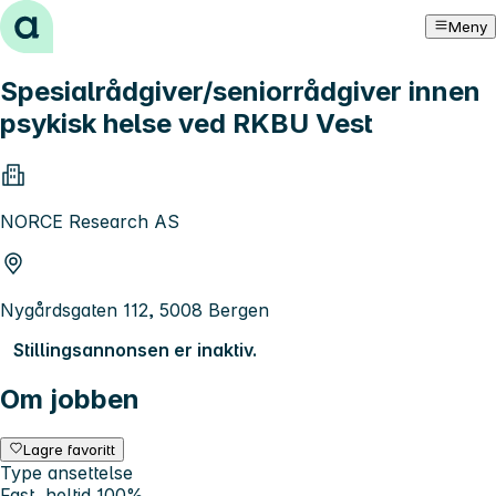
Hopp til innhold
Meny
Spesialrådgiver/seniorrådgiver innen
psykisk helse ved RKBU Vest
NORCE Research AS
Nygårdsgaten 112, 5008 Bergen
Stillingsannonsen er inaktiv.
Om jobben
Lagre favoritt
Type ansettelse
Fast, heltid 100%