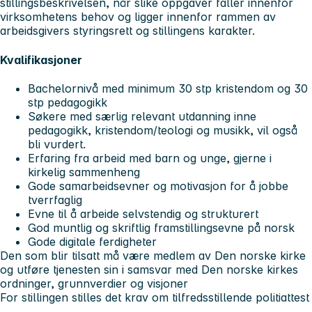
stillingsbeskrivelsen, når slike oppgaver faller innenfor
virksomhetens behov og ligger innenfor rammen av
arbeidsgivers styringsrett og stillingens karakter.
Kvalifikasjoner
Bachelornivå med minimum 30 stp kristendom og 30
stp pedagogikk
Søkere med særlig relevant utdanning inne
pedagogikk, kristendom/teologi og musikk, vil også
bli vurdert.
Erfaring fra arbeid med barn og unge, gjerne i
kirkelig sammenheng
Gode samarbeidsevner og motivasjon for å jobbe
tverrfaglig
Evne til å arbeide selvstendig og strukturert
God muntlig og skriftlig framstillingsevne på norsk
Gode digitale ferdigheter
Den som blir tilsatt må være medlem av Den norske kirke
og utføre tjenesten sin i samsvar med Den norske kirkes
ordninger, grunnverdier og visjoner
For stillingen stilles det krav om tilfredsstillende politiattest