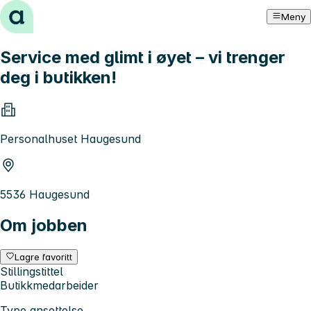
Hopp til innhold
Meny
Service med glimt i øyet – vi trenger
deg i butikken!
Personalhuset Haugesund
5536 Haugesund
Om jobben
Lagre favoritt
Stillingstittel
Butikkmedarbeider
Type ansettelse