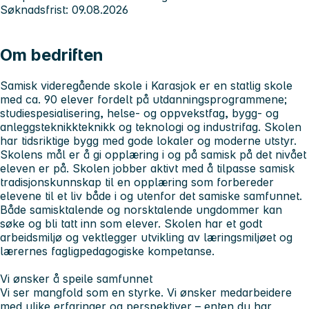
Søknadsfrist: 09.08.2026
Om bedriften
Samisk videregående skole i Karasjok er en statlig skole
med ca. 90 elever fordelt på utdanningsprogrammene;
studiespesialisering, helse- og oppvekstfag, bygg- og
anleggsteknikkteknikk og teknologi og industrifag. Skolen
har tidsriktige bygg med gode lokaler og moderne utstyr.
Skolens mål er å gi opplæring i og på samisk på det nivået
eleven er på. Skolen jobber aktivt med å tilpasse samisk
tradisjonskunnskap til en opplæring som forbereder
elevene til et liv både i og utenfor det samiske samfunnet.
Både samisktalende og norsktalende ungdommer kan
søke og bli tatt inn som elever. Skolen har et godt
arbeidsmiljø og vektlegger utvikling av læringsmiljøet og
lærernes fagligpedagogiske kompetanse.
Vi ønsker å speile samfunnet
Vi ser mangfold som en styrke. Vi ønsker medarbeidere
med ulike erfaringer og perspektiver – enten du har