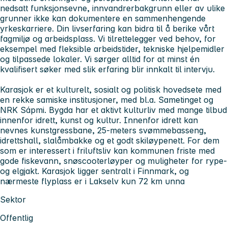
nedsatt funksjonsevne, innvandrerbakgrunn eller av ulike
grunner ikke kan dokumentere en sammenhengende
yrkeskarriere. Din livserfaring kan bidra til å berike vårt
fagmiljø og arbeidsplass. Vi tilrettelegger ved behov, for
eksempel med fleksible arbeidstider, tekniske hjelpemidler
og tilpassede lokaler. Vi sørger alltid for at minst én
kvalifisert søker med slik erfaring blir innkalt til intervju.
Karasjok er et kulturelt, sosialt og politisk hovedsete med
en rekke samiske institusjoner, med bl.a. Sametinget og
NRK Sápmi. Bygda har et aktivt kulturliv med mange tilbud
innenfor idrett, kunst og kultur. Innenfor idrett kan
nevnes kunstgressbane, 25-meters svømmebasseng,
idrettshall, slalåmbakke og et godt skiløypenett. For dem
som er interessert i friluftsliv kan kommunen friste med
gode fiskevann, snøscooterløyper og muligheter for rype-
og elgjakt. Karasjok ligger sentralt i Finnmark, og
nærmeste flyplass er i Lakselv kun 72 km unna
Sektor
Offentlig