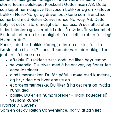
større team i selskapet Kioskdrift Guttormsen AS. Dette
selskapet har i dag syv Narvesen butikker og en 7-Eleven
butikk i Nord-Norge og driver butikkene som franchise i
samarbeid med Reitan Convenience Norway AS. Dette
betyr at det er store muligheter hos oss. Vi ser alltid etter
leder talenter og vi ser alltid etter å utvide vår virksomhet.
Er du ute etter en bra mulighet så er dette jobben for deg!
Hvem er du?
Kanskje du har butikkerfaring, eller du er klar for din
første jobb i butikk? Uansett kan du være den riktige for
jobben, så lenge du er
effektiv
. Du takler stress godt, og liker høyt tempo
selvstendig
. Du trives med å ha ansvar, og finner lett
egne løsninger
glad i mennesker
. Du får påfyll i møte med kundene,
og bryr deg om hver eneste en
et ordensmenneske
. Du liker å ha det rent og ryddig
rundt deg
positiv.
Du er en humørspreder – blant kolleger så
vel som kunder
Hvorfor 7-Eleven?
Som en del av Reitan Convenience, har vi alltid vært