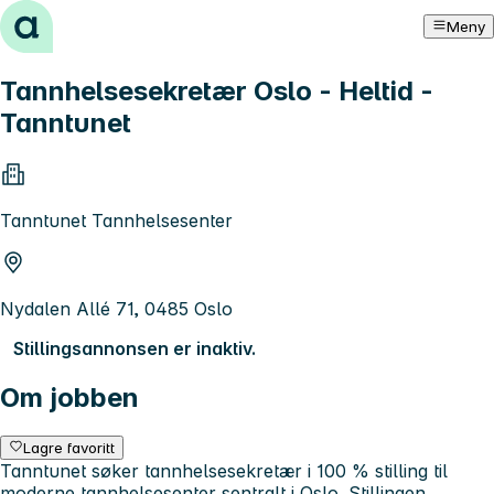
Hopp til innhold
Meny
Tannhelsesekretær Oslo - Heltid -
Tanntunet
Tanntunet Tannhelsesenter
Nydalen Allé 71, 0485 Oslo
Stillingsannonsen er inaktiv.
Om jobben
Lagre favoritt
Tanntunet søker tannhelsesekretær i 100 % stilling til
moderne tannhelsesenter sentralt i Oslo. Stillingen