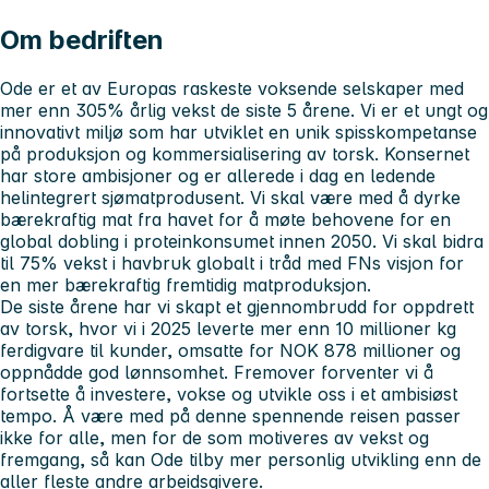
Om bedriften
Ode er et av Europas raskeste voksende selskaper med
mer enn 305% årlig vekst de siste 5 årene. Vi er et ungt og
innovativt miljø som har utviklet en unik spisskompetanse
på produksjon og kommersialisering av torsk. Konsernet
har store ambisjoner og er allerede i dag en ledende
helintegrert sjømatprodusent. Vi skal være med å dyrke
bærekraftig mat fra havet for å møte behovene for en
global dobling i proteinkonsumet innen 2050. Vi skal bidra
til 75% vekst i havbruk globalt i tråd med FNs visjon for
en mer bærekraftig fremtidig matproduksjon.
De siste årene har vi skapt et gjennombrudd for oppdrett
av torsk, hvor vi i 2025 leverte mer enn 10 millioner kg
ferdigvare til kunder, omsatte for NOK 878 millioner og
oppnådde god lønnsomhet. Fremover forventer vi å
fortsette å investere, vokse og utvikle oss i et ambisiøst
tempo. Å være med på denne spennende reisen passer
ikke for alle, men for de som motiveres av vekst og
fremgang, så kan Ode tilby mer personlig utvikling enn de
aller fleste andre arbeidsgivere.