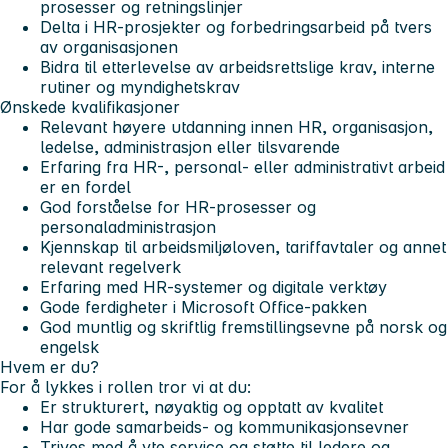
prosesser og retningslinjer
Delta i HR-prosjekter og forbedringsarbeid på tvers
av organisasjonen
Bidra til etterlevelse av arbeidsrettslige krav, interne
rutiner og myndighetskrav
Ønskede kvalifikasjoner
Relevant høyere utdanning innen HR, organisasjon,
ledelse, administrasjon eller tilsvarende
Erfaring fra HR-, personal- eller administrativt arbeid
er en fordel
God forståelse for HR-prosesser og
personaladministrasjon
Kjennskap til arbeidsmiljøloven, tariffavtaler og annet
relevant regelverk
Erfaring med HR-systemer og digitale verktøy
Gode ferdigheter i Microsoft Office-pakken
God muntlig og skriftlig fremstillingsevne på norsk og
engelsk
Hvem er du?
For å lykkes i rollen tror vi at du:
Er strukturert, nøyaktig og opptatt av kvalitet
Har gode samarbeids- og kommunikasjonsevner
Trives med å yte service og støtte til ledere og