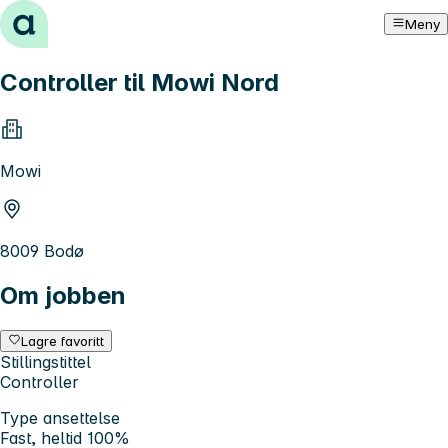
Hopp til innhold
Meny
Controller til Mowi Nord
Mowi
8009 Bodø
Om jobben
Lagre favoritt
Stillingstittel
Controller
Type ansettelse
Fast, heltid 100%