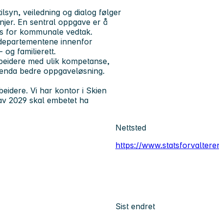
ilsyn, veiledning og dialog følger
injer. En sentral oppgave er å
ans for kommunale vedtak.
r departementene innenfor
 og familierett.
beidere med ulik kompetanse,
il enda bedre oppgaveløsning.
eidere. Vi har kontor i Skien
 av 2029 skal embetet ha
Nettsted
https://www.statsforvaltere
Sist endret