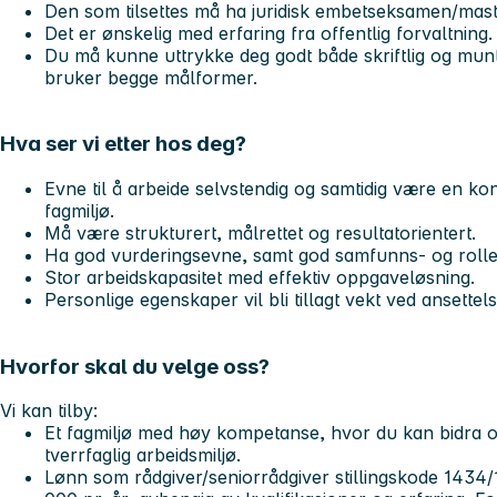
Den som tilsettes må ha juridisk embetseksamen/maste
Det er ønskelig med erfaring fra offentlig forvaltning
Du må kunne uttrykke deg godt både skriftlig og munt
bruker begge målformer.
Hva ser vi etter hos deg?
Evne til å arbeide selvstendig og samtidig være en kons
fagmiljø.
Må være strukturert, målrettet og resultatorientert.
Ha god vurderingsevne, samt god samfunns- og rolle
Stor arbeidskapasitet med effektiv oppgaveløsning.
Personlige egenskaper vil bli tillagt vekt ved ansettels
Hvorfor skal du velge oss?
Vi kan tilby:
Et fagmiljø med høy kompetanse, hvor du kan bidra og u
tverrfaglig arbeidsmiljø.
Lønn som rådgiver/seniorrådgiver stillingskode 1434/