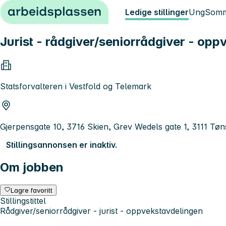
Hopp til innhold
Ledige stillinger
Ung
Somm
Jurist - rådgiver/seniorrådgiver - op
Statsforvalteren i Vestfold og Telemark
Gjerpensgate 10, 3716 Skien, Grev Wedels gate 1, 3111 Tø
Stillingsannonsen er inaktiv.
Om jobben
Lagre favoritt
Stillingstittel
Rådgiver/seniorrådgiver - jurist - oppvekstavdelingen