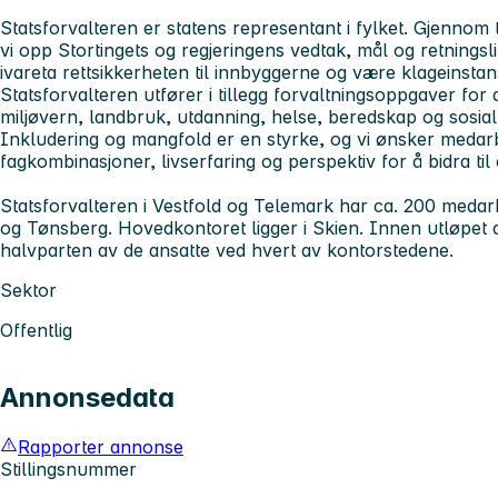
Statsforvalteren er statens representant i fylket. Gjennom t
vi opp Stortingets og regjeringens vedtak, mål og retningsl
ivareta rettsikkerheten til innbyggerne og være klageinst
Statsforvalteren utfører i tillegg forvaltningsoppgaver fo
miljøvern, landbruk, utdanning, helse, beredskap og sosial-
Inkludering og mangfold er en styrke, og vi ønsker medar
fagkombinasjoner, livserfaring og perspektiv for å bidra t
Statsforvalteren i Vestfold og Telemark har ca. 200 medarb
og Tønsberg. Hovedkontoret ligger i Skien. Innen utløpet
halvparten av de ansatte ved hvert av kontorstedene.
Sektor
Offentlig
Annonsedata
Rapporter annonse
Stillingsnummer