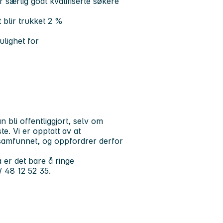
r særlig godt kvalifiserte søkere
blir trukket 2 %
ulighet for
bli offentliggjort, selv om
te. Vi er opptatt av at
i samfunnet, og oppfordrer derfor
 er det bare å ringe
/ 48 12 52 35.