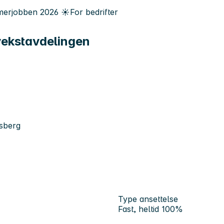
erjobben
2026
☀️
For bedrifter
pvekstavdelingen
nsberg
Type ansettelse
Fast, heltid 100%