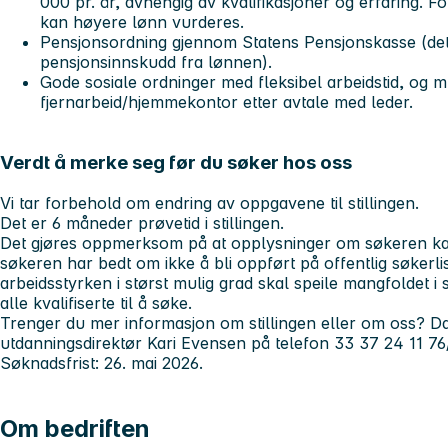
000 pr. år, avhengig av kvalifikasjoner og erfaring. Fo
kan høyere lønn vurderes.
Pensjonsordning gjennom Statens Pensjonskasse (det 
pensjonsinnskudd fra lønnen).
Gode sosiale ordninger med fleksibel arbeidstid, og m
fjernarbeid/hjemmekontor etter avtale med leder.
Verdt å merke seg før du søker hos oss
Vi tar forbehold om endring av oppgavene til stillingen.
Det er 6 måneder prøvetid i stillingen.
Det gjøres oppmerksom på at opplysninger om søkeren kan 
søkeren har bedt om ikke å bli oppført på offentlig søkerlis
arbeidsstyrken i størst mulig grad skal speile mangfoldet 
alle kvalifiserte til å søke.
Trenger du mer informasjon om stillingen eller om oss? Da
utdanningsdirektør Kari Evensen på telefon 33 37 24 11 76
Søknadsfrist: 26. mai 2026.
Om bedriften