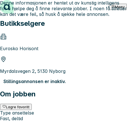
Denne informasjonen er hentet ut av kunstig intelligens
Hopp til innhold
Meny
for å hjelpe deg å finne relevante jobber. I noen få tilfeller
kan det være feil, så husk å sjekke hele annonsen.
Butikkselgere
Eurosko Horisont
Myrdalsvegen 2, 5130 Nyborg
Stillingsannonsen er inaktiv.
Om jobben
Lagre favoritt
Type ansettelse
Fast, deltid