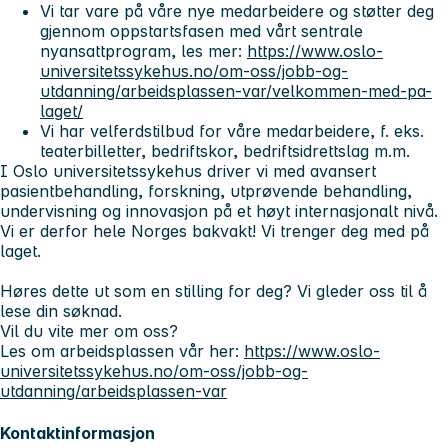
Vi tar vare på våre nye medarbeidere og støtter deg
gjennom oppstartsfasen med vårt sentrale
nyansattprogram, les mer:
https://www.oslo-
universitetssykehus.no/om-oss/jobb-og-
utdanning/arbeidsplassen-var/velkommen-med-pa-
laget/
Vi har velferdstilbud for våre medarbeidere, f. eks.
teaterbilletter, bedriftskor, bedriftsidrettslag m.m.
I Oslo universitetssykehus driver vi med avansert
pasientbehandling, forskning, utprøvende behandling,
undervisning og innovasjon på et høyt internasjonalt nivå.
Vi er derfor hele Norges bakvakt! Vi trenger deg med på
laget.
Høres dette ut som en stilling for deg? Vi gleder oss til å
lese din søknad.
Vil du vite mer om oss?
Les om arbeidsplassen vår her:
https://www.oslo-
universitetssykehus.no/om-oss/jobb-og-
utdanning/arbeidsplassen-var
Kontaktinformasjon