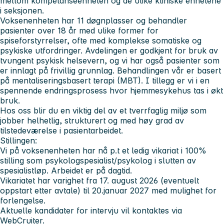
mellom kompetanseenheten og de ulike kliniske enhetene
i seksjonen.
Voksenenheten har 11 døgnplasser og behandler
pasienter over 18 år med ulike former for
spiseforstyrrelser, ofte med komplekse somatiske og
psykiske utfordringer. Avdelingen er godkjent for bruk av
tvungent psykisk helsevern, og vi har også pasienter som
er innlagt på frivillig grunnlag. Behandlingen vår er basert
på mentaliseringsbasert terapi (MBT). I tillegg er vi i en
spennende endringsprosess hvor hjemmesykehus tas i økt
bruk.
Hos oss blir du en viktig del av et tverrfaglig miljø som
jobber helhetlig, strukturert og med høy grad av
tilstedeværelse i pasientarbeidet.
Stillingen:
Vi på voksenenheten har nå p.t et ledig vikariat i 100%
stilling som psykologspesialist/psykolog i slutten av
spesialistløp. Arbeidet er på dagtid.
Vikariatet har varighet fra 17. august 2026 (eventuelt
oppstart etter avtale) til 20.januar 2027 med mulighet for
forlengelse.
Aktuelle kandidater for intervju vil kontaktes via
WebCruiter.