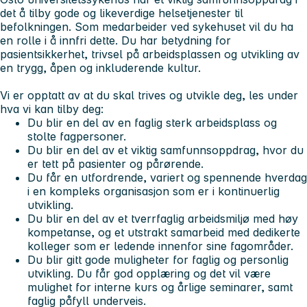
det å tilby gode og likeverdige helsetjenester til
befolkningen. Som medarbeider ved sykehuset vil du ha
en rolle i å innfri dette. Du har betydning for
pasientsikkerhet, trivsel på arbeidsplassen og utvikling av
en trygg, åpen og inkluderende kultur.
Vi er opptatt av at du skal trives og utvikle deg, les under
hva vi kan tilby deg:
Du blir en del av en faglig sterk arbeidsplass og
stolte fagpersoner.
Du blir en del av et viktig samfunnsoppdrag, hvor du
er tett på pasienter og pårørende.
Du får en utfordrende, variert og spennende hverdag
i en kompleks organisasjon som er i kontinuerlig
utvikling.
Du blir en del av et tverrfaglig arbeidsmiljø med høy
kompetanse, og et utstrakt samarbeid med dedikerte
kolleger som er ledende innenfor sine fagområder.
Du blir gitt gode muligheter for faglig og personlig
utvikling. Du får god opplæring og det vil være
mulighet for interne kurs og årlige seminarer, samt
faglig påfyll underveis.