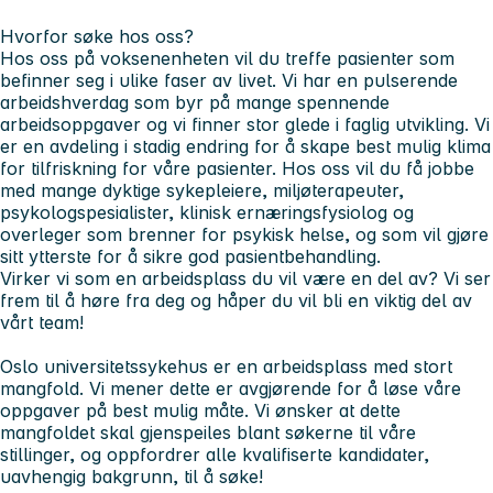
Hvorfor søke hos oss?
Hos oss på voksenenheten vil du treffe pasienter som
befinner seg i ulike faser av livet. Vi har en pulserende
arbeidshverdag som byr på mange spennende
arbeidsoppgaver og vi finner stor glede i faglig utvikling. Vi
er en avdeling i stadig endring for å skape best mulig klima
for tilfriskning for våre pasienter. Hos oss vil du få jobbe
med mange dyktige sykepleiere, miljøterapeuter,
psykologspesialister, klinisk ernæringsfysiolog og
overleger som brenner for psykisk helse, og som vil gjøre
sitt ytterste for å sikre god pasientbehandling.
Virker vi som en arbeidsplass du vil være en del av? Vi ser
frem til å høre fra deg og håper du vil bli en viktig del av
vårt team!
Oslo universitetssykehus er en arbeidsplass med stort
mangfold. Vi mener dette er avgjørende for å løse våre
oppgaver på best mulig måte. Vi ønsker at dette
mangfoldet skal gjenspeiles blant søkerne til våre
stillinger, og oppfordrer alle kvalifiserte kandidater,
uavhengig bakgrunn, til å søke!