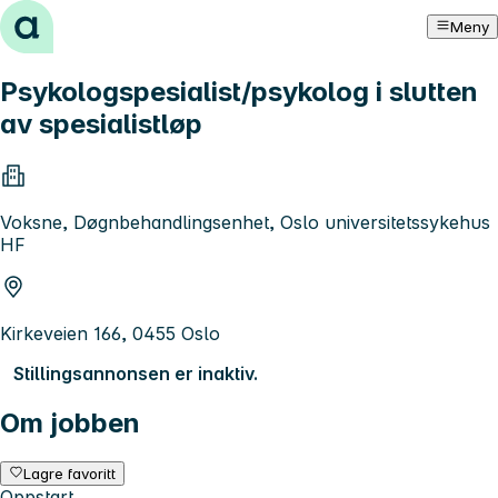
Hopp til innhold
Meny
Psykologspesialist/psykolog i slutten
av spesialistløp
Voksne, Døgnbehandlingsenhet, Oslo universitetssykehus
HF
Kirkeveien 166, 0455 Oslo
Stillingsannonsen er inaktiv.
Om jobben
Lagre favoritt
Oppstart