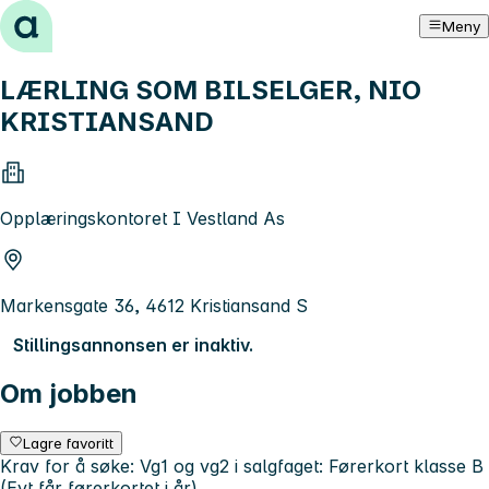
Hopp til innhold
Meny
LÆRLING SOM BILSELGER, NIO
KRISTIANSAND
Opplæringskontoret I Vestland As
Markensgate 36, 4612 Kristiansand S
Stillingsannonsen er inaktiv.
Om jobben
Lagre favoritt
Krav for å søke: Vg1 og vg2 i salgfaget: Førerkort klasse B
(Evt får førerkortet i år)