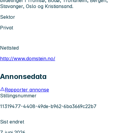
avdelinger i Tromsø, Bodø, Trondheim, Bergen,
Stavanger, Oslo og Kristiansand.
Sektor
Privat
Nettsted
http://www.domstein.no/
Annonsedata
Rapporter annonse
Stillingsnummer
11319477-4408-49de-b962-6ba3669c22b7
Sist endret
7. juni 2026