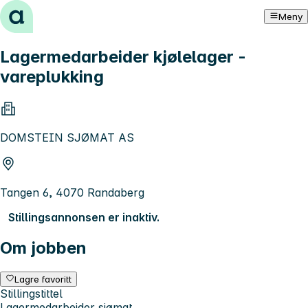
Hopp til innhold
Meny
Lagermedarbeider kjølelager -
vareplukking
DOMSTEIN SJØMAT AS
Tangen 6, 4070 Randaberg
Stillingsannonsen er inaktiv.
Om jobben
Lagre favoritt
Stillingstittel
Lagermedarbeider sjømat