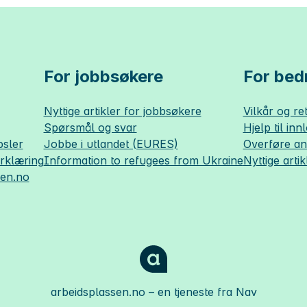
For jobbsøkere
For bedr
Nyttige artikler for jobbsøkere
Vilkår og ret
Spørsmål og svar
Hjelp til inn
sler
Jobbe i utlandet (EURES)
Overføre a
erklæring
Information to refugees from Ukraine
Nyttige artik
sen.no
arbeidsplassen.no
– en tjeneste fra Nav