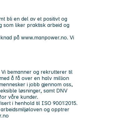
 bli en del av et positivt og
g som liker praktisk arbeid og
 søknad på www.manpower.no. Vi
i bemanner og rekrutterer til
t med å få over en halv million
 mennesker i jobb gjennom oss,
 fleksible løsninger, samt DNV
 for våre kunder.
isert i henhold til ISO 9001:2015.
 arbeidsmiljøloven og opptrer
.no