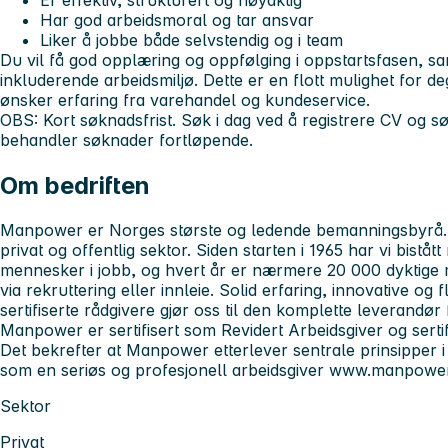
Er effektiv, strukturert og nøyaktig
Har god arbeidsmoral og tar ansvar
Liker å jobbe både selvstendig og i team
Du vil få god opplæring og oppfølging i oppstartsfasen, samt
inkluderende arbeidsmiljø. Dette er en flott mulighet for de
ønsker erfaring fra varehandel og kundeservice.
OBS: Kort søknadsfrist.
Søk i dag ved å registrere CV og
behandler søknader fortløpende.
Om bedriften
Manpower er Norges største og ledende bemanningsbyrå. V
privat og offentlig sektor. Siden starten i 1965 har vi biståt
mennesker i jobb, og hvert år er nærmere 20 000 dyktige
via rekruttering eller innleie. Solid erfaring, innovative og
sertifiserte rådgivere gjør oss til den komplette leverandør
Manpower er sertifisert som Revidert Arbeidsgiver og sertif
Det bekrefter at Manpower etterlever sentrale prinsipper i
som en seriøs og profesjonell arbeidsgiver
www.manpower
Sektor
Privat