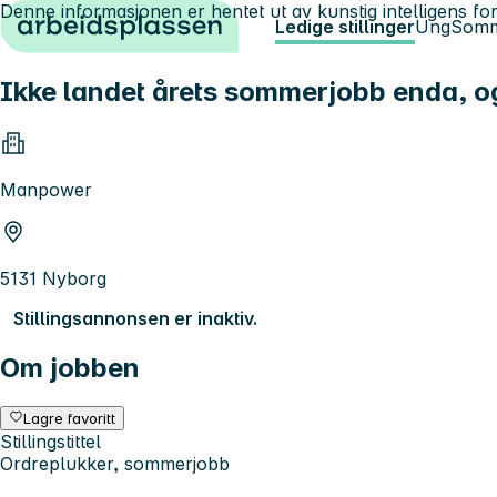
Denne informasjonen er hentet ut av kunstig intelligens for
Hopp til innhold
Ledige stillinger
Ung
Somm
Ikke landet årets sommerjobb enda, og e
Manpower
5131 Nyborg
Stillingsannonsen er inaktiv.
Om jobben
Lagre favoritt
Stillingstittel
Ordreplukker, sommerjobb