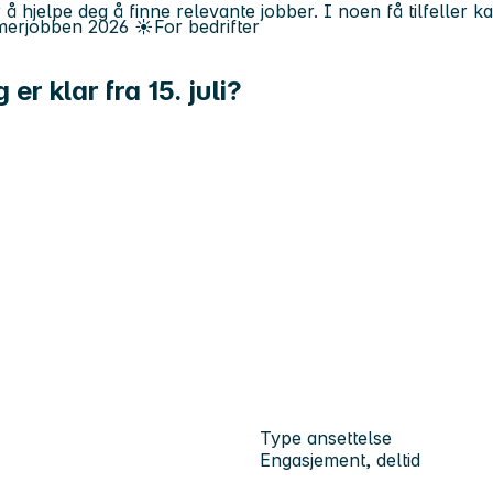
 å hjelpe deg å finne relevante jobber. I noen få tilfeller 
erjobben
2026
☀️
For bedrifter
r klar fra 15. juli?
Type ansettelse
Engasjement, deltid