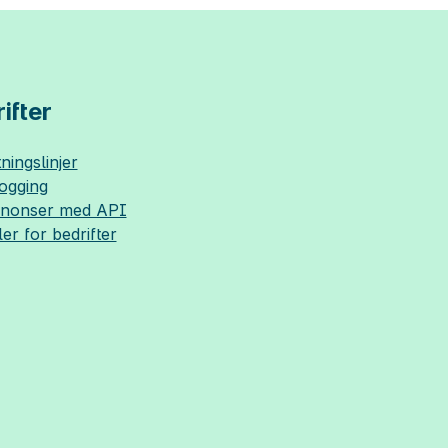
ifter
ningslinjer
logging
nnonser med API
ler for bedrifter