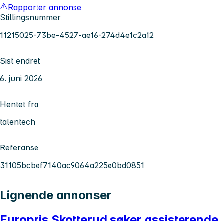
Rapporter annonse
Stillingsnummer
11215025-73be-4527-ae16-274d4e1c2a12
Sist endret
6. juni 2026
Hentet fra
talentech
Referanse
31105bcbef7140ac9064a225e0bd0851
Lignende annonser
Europris Skotterud søker assisterende