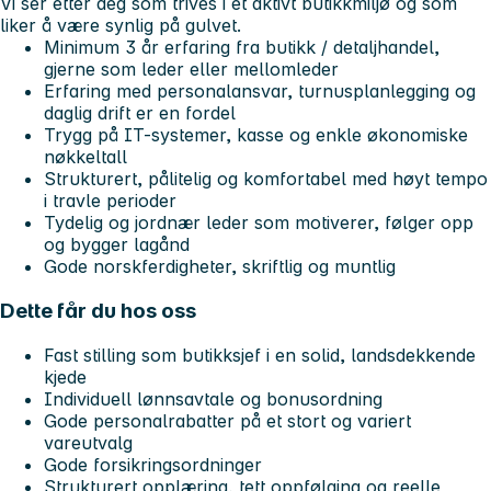
Vi ser etter deg som trives i et aktivt butikkmiljø og som
liker å være synlig på gulvet.
Minimum 3 år erfaring fra butikk / detaljhandel,
gjerne som leder eller mellomleder
Erfaring med personalansvar, turnusplanlegging og
daglig drift er en fordel
Trygg på IT-systemer, kasse og enkle økonomiske
nøkkeltall
Strukturert, pålitelig og komfortabel med høyt tempo
i travle perioder
Tydelig og jordnær leder som motiverer, følger opp
og bygger lagånd
Gode norskferdigheter, skriftlig og muntlig
Dette får du hos oss
Fast stilling som butikksjef i en solid, landsdekkende
kjede
Individuell lønnsavtale og bonusordning
Gode personalrabatter på et stort og variert
vareutvalg
Gode forsikringsordninger
Strukturert opplæring, tett oppfølging og reelle