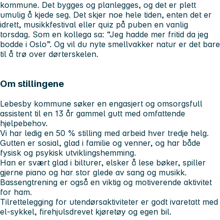
kommune. Det bygges og planlegges, og det er plett
umulig å kjede seg. Det skjer noe hele tiden, enten det er
idrett, musikkfestival eller quiz på puben en vanlig
torsdag. Som en kollega sa: “Jeg hadde mer fritid da jeg
bodde i Oslo”. Og vil du nyte smellvakker natur er det bare
til å trø over dørterskelen.
Om stillingene
Lebesby kommune søker en engasjert og omsorgsfull
assistent til en 13 år gammel gutt med omfattende
hjelpebehov.
Vi har ledig en 50 % stilling med arbeid hver tredje helg.
Gutten er sosial, glad i familie og venner, og har både
fysisk og psykisk utviklingshemming.
Han er svært glad i bilturer, elsker å lese bøker, spiller
gjerne piano og har stor glede av sang og musikk.
Bassengtrening er også en viktig og motiverende aktivitet
for ham.
Tilrettelegging for utendørsaktiviteter er godt ivaretatt med
el-sykkel, firehjulsdrevet kjøretøy og egen bil.