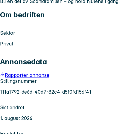
Bli en del av Scaniafamilien – og hold hjulene i gang.
Om bedriften
Sektor
Privat
Annonsedata
Rapporter annonse
Stillingsnummer
111a1792-de6d-40d7-82c4-d5f0fd156f41
Sist endret
1. august 2026
Hentet fra