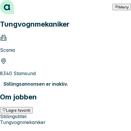
Hopp til innhold
Meny
Tungvognmekaniker
Scania
8340 Stamsund
Stillingsannonsen er inaktiv.
Om jobben
Lagre favoritt
Stillingstittel
Tungvognmekaniker