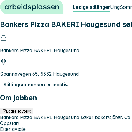
Hopp til innhold
Ledige stillinger
Ung
Somm
Bankers Pizza BAKERI Haugesund søke
Bankers Pizza BAKERI Haugesund
Spannavegen 65, 5532 Haugesund
Stillingsannonsen er inaktiv.
Om jobben
Lagre favoritt
Bankers Pizza BAKERI Haugesund søker baker/sjåfør. Ca 1
Oppstart
Etter avtale