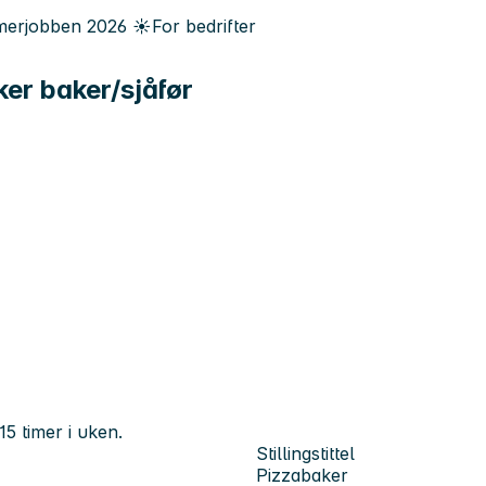
erjobben
2026
☀️
For bedrifter
r baker/sjåfør
5 timer i uken.
Stillingstittel
Pizzabaker