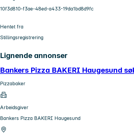
10f3d810-f3ae-48ed-a433-19da1bd8d9fc
Hentet fra
Stillingsregistrering
Lignende annonser
Bankers Pizza BAKERI Haugesund søke
Pizzabaker
Arbeidsgiver
Bankers Pizza BAKERI Haugesund