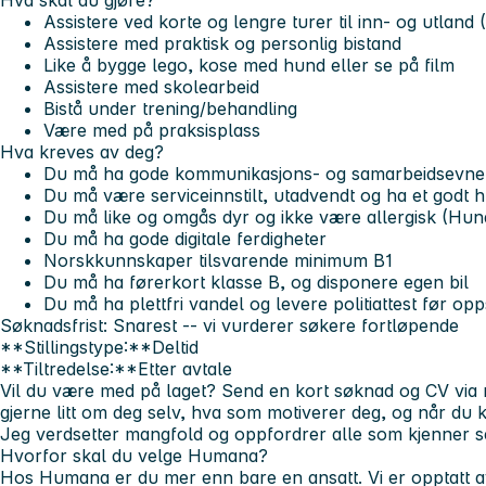
Hva skal du gjøre?
Assistere ved korte og lengre turer til inn- og utland
Assistere med praktisk og personlig bistand
Like å bygge lego, kose med hund eller se på film
Assistere med skolearbeid
Bistå under trening/behandling
Være med på praksisplass
Hva kreves av deg?
Du må ha gode kommunikasjons- og samarbeidsevne
Du må være serviceinnstilt, utadvendt og ha et godt 
Du må like og omgås dyr og ikke være allergisk (Hund
Du må ha gode digitale ferdigheter
Norskkunnskaper tilsvarende minimum B1
Du må ha førerkort klasse B, og disponere egen bil
Du må ha plettfri vandel og levere politiattest før opp
Søknadsfrist:
Snarest -- vi vurderer søkere fortløpende
**Stillingstype:**Deltid
**Tiltredelse:**Etter avtale
Vil du være med på laget? Send en kort søknad og CV via r
gjerne litt om deg selv, hva som motiverer deg, og når du 
Jeg verdsetter mangfold og oppfordrer alle som kjenner seg 
Hvorfor skal du velge Humana?
Hos Humana er du mer enn bare en ansatt. Vi er opptatt av 