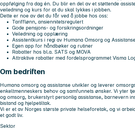
oppfølging fra dag én. Du blir en del av et støttende
assist
veiledning og kurs for at du skal lykkes i jobben.
Dette er noe av det du får ved å jobbe hos oss:
Tarifflønn, ansiennitetsregulert
Gode pensjons- og forsikringsordninger
Veiledning og opplæring
Assistentkurs i regi av Humana Omsorg og Assistans
Egen app for håndbøker og rutiner
Rabatter hos bl.a. SATS og MOVA
Attraktive rabatter med fordelsprogrammet Visma L
Om bedriften
Humana omsorg og assistanse utvikler og leverer omsorgs-
enkeltmenneskers behov og samfunnets ønsker. Vi yter tj
og omsorg, brukerstyrt personlig assistanse, barnevern ins
bistand og hjelpetiltak.
Vi er et av Norges største private helseforetak, og vi arbeide
et godt liv.
Sektor