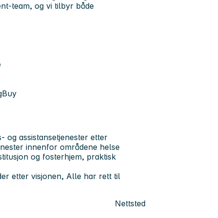
ent-team
, og vi tilbyr både
e
ogBuy
 og assistansetjenester etter
enester innenfor områdene helse
titusjon og fosterhjem, praktisk
r etter visjonen, Alle har rett til
Nettsted