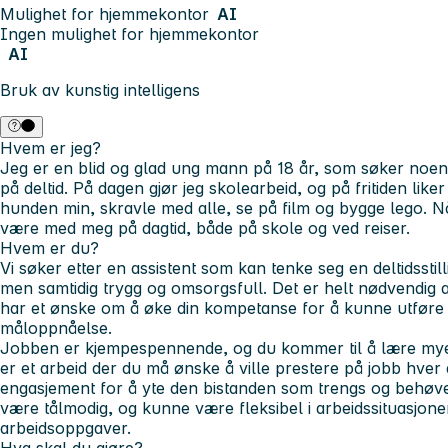
Mulighet for hjemmekontor
AI
Ingen mulighet for hjemmekontor
AI
Bruk av kunstig intelligens
Hvem er jeg?
Jeg er en blid og glad ung mann på 18 år, som søker noen
på deltid. På dagen gjør jeg skolearbeid, og på fritiden like
hunden min, skravle med alle, se på film og bygge lego. N
være med meg på dagtid, både på skole og ved reiser.
Hvem er du?
Vi søker etter en assistent som kan tenke seg en deltidsstil
men samtidig trygg og omsorgsfull. Det er helt nødvendig at
har et ønske om å øke din kompetanse for å kunne utføre a
måloppnåelse.
Jobben er kjempespennende, og du kommer til å lære mye 
er et arbeid der du må ønske å ville prestere på jobb hver 
engasjement for å yte den bistanden som trengs og behøve
være tålmodig, og kunne være fleksibel i arbeidssituasjon
arbeidsoppgaver.