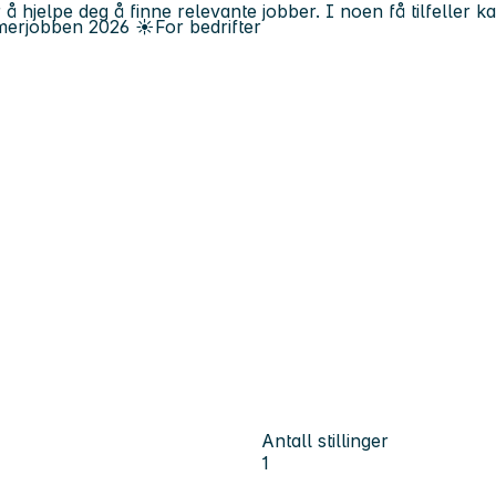
 å hjelpe deg å finne relevante jobber. I noen få tilfeller 
erjobben
2026
☀️
For bedrifter
Antall stillinger
1