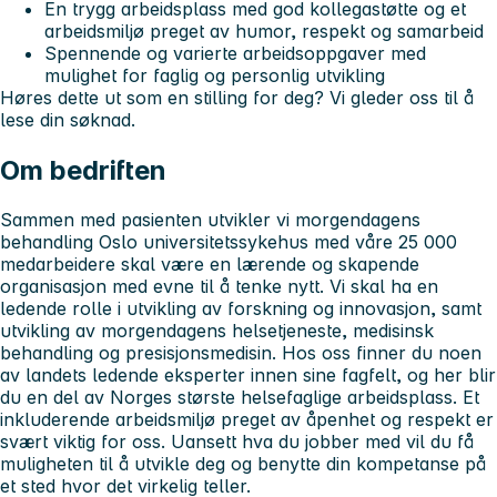
En trygg arbeidsplass med god kollegastøtte og et
arbeidsmiljø preget av humor, respekt og samarbeid
Spennende og varierte arbeidsoppgaver med
mulighet for faglig og personlig utvikling
Høres dette ut som en stilling for deg? Vi gleder oss til å
lese din søknad.
Om bedriften
Sammen med pasienten utvikler vi morgendagens
behandling
Oslo universitetssykehus med våre 25 000
medarbeidere skal være en lærende og skapende
organisasjon med evne til å tenke nytt. Vi skal ha en
ledende rolle i utvikling av forskning og innovasjon, samt
utvikling av morgendagens helsetjeneste, medisinsk
behandling og presisjonsmedisin. Hos oss finner du noen
av landets ledende eksperter innen sine fagfelt, og her blir
du en del av Norges største helsefaglige arbeidsplass. Et
inkluderende arbeidsmiljø preget av åpenhet og respekt er
svært viktig for oss. Uansett hva du jobber med vil du få
muligheten til å utvikle deg og benytte din kompetanse på
et sted hvor det virkelig teller.