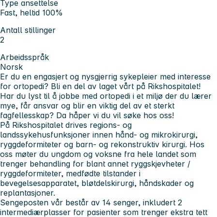
Type ansettelse
Fast, heltid 100%
Antall stillinger
2
Arbeidsspråk
Norsk
Er du en engasjert og nysgjerrig sykepleier med interesse
for ortopedi? Bli en del av laget vårt på Rikshospitalet!
Har du lyst til å jobbe med ortopedi i et miljø der du lærer
mye, får ansvar og blir en viktig del av et sterkt
fagfellesskap? Da håper vi du vil søke hos oss!
På Rikshospitalet drives regions- og
landssykehusfunksjoner innen hånd- og mikrokirurgi,
ryggdeformiteter og barn- og rekonstruktiv kirurgi. Hos
oss møter du ungdom og voksne fra hele landet som
trenger behandling for blant annet ryggskjevheter /
ryggdeformiteter, medfødte tilstander i
bevegelsesapparatet, bløtdelskirurgi, håndskader og
replantasjoner.
Sengeposten vår består av 14 senger, inkludert 2
intermediærplasser for pasienter som trenger ekstra tett