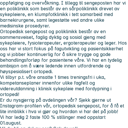
oppfølging og overvåkning. I tillegg til sengeposten har vi
en poliklinikk som består av en sårpoliklinikk drevet av
sykepleiere, en klumpfotklinikk i tett samarbeid med
barnekirurgene, samt legestøtte ved andre ulike
medisinske prosedyrer.
Ortopedisk sengepost og poliklinikk består av en
sammensveiset, faglig dyktig og sosial gjeng med
sykepleiere, fysioterapeuter, ergoterapeuter og leger. Hos
oss har vi stort fokus på fagutvikling og pasientsikkerhet
og vi jobber kontinuerlig for å sikre trygge og gode
behandlingsforløp for pasientene våre. Vi har en tydelig
ambisjon om å være ledende innen utfordrende og
høyspesialisert ortopedi.
Vi tilbyr p.t. våre ansatte 1 times treningsfri i uka,
kompetanseplaner innenfor ulike fagfelt og
videreutdanning i klinisk sykepleie med fordypning i
ortopedi!
Er du nysgjerrig på avdelingen vår? Sjekk gjerne ut
Instagram-profilen vår, ortopedisk sengepost, for å få et
lite innblikk i hva vi gjør og hvordan vi har det på jobb!
Vi har ledig 2 faste 100 % stillinger med oppstart
01.august.