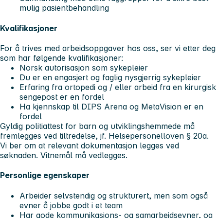
mulig pasientbehandling
Kvalifikasjoner
For å trives med arbeidsoppgaver hos oss, ser vi etter deg
som har følgende kvalifikasjoner:
Norsk autorisasjon som sykepleier
Du er en engasjert og faglig nysgjerrig sykepleier
Erfaring fra ortopedi og / eller arbeid fra en kirurgisk
sengepost er en fordel
Ha kjennskap til DIPS Arena og MetaVision er en
fordel
Gyldig politiattest for barn og utviklingshemmede må
fremlegges ved tiltredelse, jf. Helsepersonelloven § 20a.
Vi ber om at relevant dokumentasjon legges ved
søknaden. Vitnemål må vedlegges.
Personlige egenskaper
Arbeider selvstendig og strukturert, men som også
evner å jobbe godt i et team
Har gode kommunikasjons- og samarbeidsevner, og