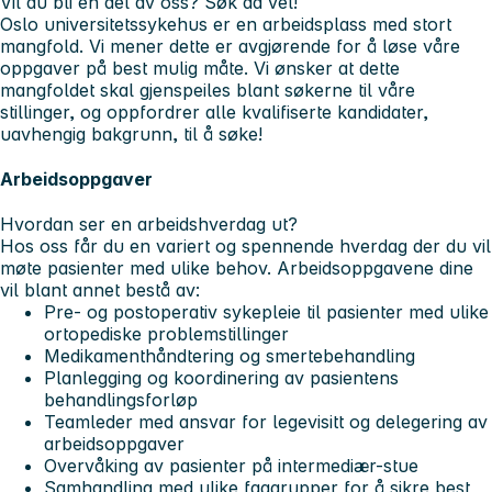
Vil du bli en del av oss? Søk da vel!
Oslo universitetssykehus er en arbeidsplass med stort
mangfold. Vi mener dette er avgjørende for å løse våre
oppgaver på best mulig måte. Vi ønsker at dette
mangfoldet skal gjenspeiles blant søkerne til våre
stillinger, og oppfordrer alle kvalifiserte kandidater,
uavhengig bakgrunn, til å søke!
Arbeidsoppgaver
Hvordan ser en arbeidshverdag ut?
Hos oss får du en variert og spennende hverdag der du vil
møte pasienter med ulike behov. Arbeidsoppgavene dine
vil blant annet bestå av:
Pre- og postoperativ sykepleie til pasienter med ulike
ortopediske problemstillinger
Medikamenthåndtering og smertebehandling
Planlegging og koordinering av pasientens
behandlingsforløp
Teamleder med ansvar for legevisitt og delegering av
arbeidsoppgaver
Overvåking av pasienter på intermediær-stue
Samhandling med ulike faggrupper for å sikre best