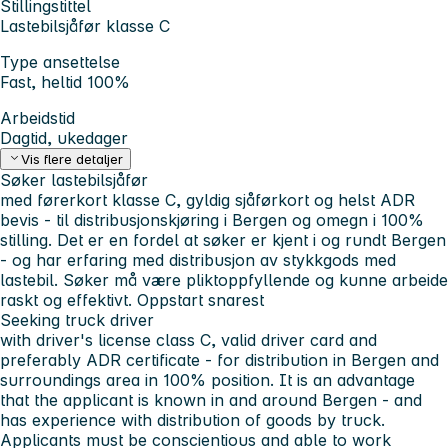
Stillingstittel
Lastebilsjåfør klasse C
Type ansettelse
Fast, heltid 100%
Arbeidstid
Dagtid, ukedager
Vis flere detaljer
Søker lastebilsjåfør
med førerkort klasse C, gyldig sjåførkort og helst ADR
bevis - til distribusjonskjøring i Bergen og omegn i 100%
stilling. Det er en fordel at søker er kjent i og rundt Bergen
- og har erfaring med distribusjon av stykkgods med
lastebil. Søker må være pliktoppfyllende og kunne arbeide
raskt og effektivt. Oppstart snarest
Seeking truck driver
with driver's license class C, valid driver card and
preferably ADR certificate - for distribution in Bergen and
surroundings area in 100% position. It is an advantage
that the applicant is known in and around Bergen - and
has experience with distribution of goods by truck.
Applicants must be conscientious and able to work