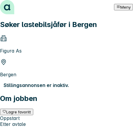
Hopp til innhold
Meny
Søker lastebilsjåfør i Bergen
Figura As
Bergen
Stillingsannonsen er inaktiv.
Om jobben
Lagre favoritt
Oppstart
Etter avtale