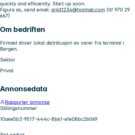
quickly and efficiently. Start up soon.
Figura as, send email:
arild1234@hotmail.com
(tlf 970 29
667)
Om bedriften
Firmaet driver lokal distribusjon av varer fra terminal i
Bergen.
Sektor
Privat
Annonsedata
Rapporter annonse
Stillingsnummer
10aee5b3-9517-444c-8b61-efe08bc2b069
Sist endret