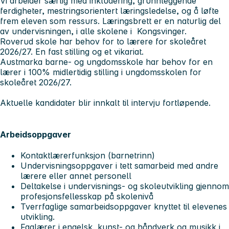
Vi arbeider særlig med inkludering, grunnleggende
ferdigheter, mestringsorientert læringsledelse, og å løfte
frem eleven som ressurs. Læringsbrett er en naturlig del
av undervisningen, i alle skolene i Kongsvinger.
Roverud skole har behov for to lærere for skoleåret
2026/27. En fast stilling og et vikariat.
Austmarka barne- og ungdomsskole har behov for en
lærer i 100% midlertidig stilling i ungdomsskolen for
skoleåret 2026/27.
Aktuelle kandidater blir innkalt til intervju fortløpende.
Arbeidsoppgaver
Kontaktlærerfunksjon (barnetrinn)
Undervisningsoppgaver i tett samarbeid med andre
lærere eller annet personell
Deltakelse i undervisnings- og skoleutvikling gjennom
profesjonsfellesskap på skolenivå
Tverrfaglige samarbeidsoppgaver knyttet til elevenes
utvikling.
Faglærer i engelsk, kunst- og håndverk og musikk i