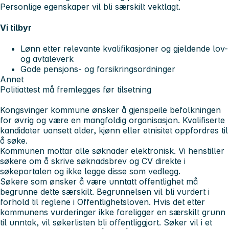
Personlige egenskaper vil bli særskilt vektlagt.
Vi tilbyr
Lønn etter relevante kvalifikasjoner og gjeldende lov-
og avtaleverk
Gode pensjons- og forsikringsordninger
Annet
Politiattest må fremlegges før tilsetning
Kongsvinger kommune ønsker å gjenspeile befolkningen
for øvrig og være en mangfoldig organisasjon. Kvalifiserte
kandidater uansett alder, kjønn eller etnisitet oppfordres til
å søke.
Kommunen mottar alle søknader elektronisk. Vi henstiller
søkere om å skrive søknadsbrev og CV direkte i
søkeportalen og ikke legge disse som vedlegg.
Søkere som ønsker å være unntatt offentlighet må
begrunne dette særskilt. Begrunnelsen vil bli vurdert i
forhold til reglene i Offentlighetsloven. Hvis det etter
kommunens vurderinger ikke foreligger en særskilt grunn
til unntak, vil søkerlisten bli offentliggjort. Søker vil i et