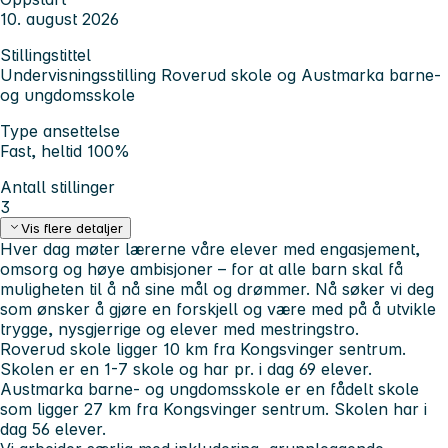
10. august 2026
Stillingstittel
Undervisningsstilling Roverud skole og Austmarka barne-
og ungdomsskole
Type ansettelse
Fast, heltid 100%
Antall stillinger
3
Vis flere detaljer
Hver dag møter lærerne våre elever med engasjement,
omsorg og høye ambisjoner – for at alle barn skal få
muligheten til å nå sine mål og drømmer. Nå søker vi deg
som ønsker å gjøre en forskjell og være med på å utvikle
trygge, nysgjerrige og elever med mestringstro.
Roverud skole ligger 10 km fra Kongsvinger sentrum.
Skolen er en 1-7 skole og har pr. i dag 69 elever.
Austmarka barne- og ungdomsskole er en fådelt skole
som ligger 27 km fra Kongsvinger sentrum. Skolen har i
dag 56 elever.