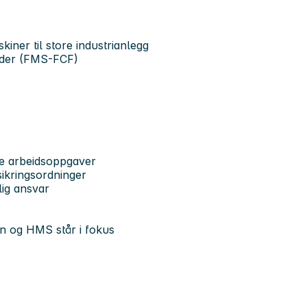
kiner til store industrianlegg
teder (FMS-FCF)
rte arbeidsoppgaver
ikringsordninger
lig ansvar
jon og HMS står i fokus