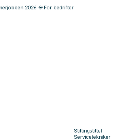
erjobben
2026
☀️
For bedrifter
Stillingstittel
Servicetekniker