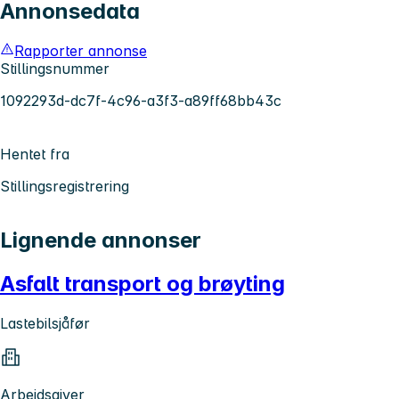
Annonsedata
Rapporter annonse
Stillingsnummer
1092293d-dc7f-4c96-a3f3-a89ff68bb43c
Hentet fra
Stillingsregistrering
Lignende annonser
Asfalt transport og brøyting
Lastebilsjåfør
Arbeidsgiver