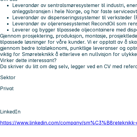
Leverandør av sentralsmøresystemer til industri, ener
anleggsbransjen i hele Norge, og har faste serviceavt
Leverandør av dispenseringssystemer til verksteder
Leverandør av oljerensesystemet RecondOil som renser
Leverer og bygger tilpassede oljecontainere med dis
Gjennom prosjektering, produksjon, montasje, prosjektledel
tilpassede løsninger for våre kunder. Vi er opptatt av å s
gjennom bedre totaløkonomi, punktlige leveranser og optim
viktig for Smøreteknikk å etterleve en nullvisjon for ulykk
Virker dette interessant?
Da skriver du litt om deg selv, legger ved en CV med refera
Sektor
Privat
LinkedIn
https://www.linkedin.com/company/sm%C3%B8reteknikk-