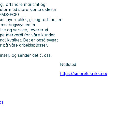
gi, offshore maritimt og
aler med store kjente aktører
 (FMS-FCF)
 hydraulikk, gir og turbinoljer
penseringssystemer
se og service, leverer vi
kape merverdi for våre kunder
al kvalitet. Det er også svært
er på våre arbeidsplasser.
nser, og sender det til oss.
Nettsted
https://smoreteknikk.no/
as