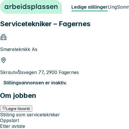
Hopp til innhold
Ledige stillinger
Ung
Somm
Servicetekniker – Fagernes
Smøreteknikk As
Skrautvålsvegen 77, 2900 Fagernes
Stillingsannonsen er inaktiv.
Om jobben
Lagre favoritt
Stilling som servicetekniker
Oppstart
Etter avtale