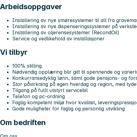
Arbeidsoppgaver
Installering av nye smøresystemer til alt fra gravemas
Installering av nye dispenseringssystemer på verks
Installering av oljerensesystemer (RecondOil)
Service og vedlikehold av installasjoner
Vi tilbyr
100% stilling.
Nødvendig opplæring blir gitt til spennende og varie
Konkurransedyktig lønn, samt gode pensjons- og fors
Stor påvirkning på egen hverdag og region, med tyde
Tilgang på fullt utstyrt servicebil
Telefon og pc-ordning
Faglig kompetent miljø hvor kvalitet, leveringspresis
Gode muligheter for faglig og personlig utvikling
Om bedriften
Om oss