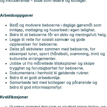
og inkluderende – både som ledere og kolleger.
Arbeidsoppgaver
Bistå og motivere beboerne i daglige gjøremål som
innkjøp, matlaging og husarbeid i egen leilighet.
Bidra til at beboerne får en aktiv og meningsfull helg.
Legge til rette for sosialt samvær og gode
opplevelser for beboerne.
Delta på aktiviteter sammen med beboerne, for
eksempel turer, sport (håndball, svømming, trim) og
kulturelle arrangementer.
Jobbe ut fra målrettede tiltaksplaner og skape
trygghet og forutsigbarhet for beboerne.
Dokumentere i henhold til gjeldende rutiner.
Bidra til et godt arbeidsmiljø.
Samarbeide tett med kollegaer og pårørende og
bidra til god informasjonsflyt
Kvalifikasjoner
Vi søker primært deg som er student innen helse- og