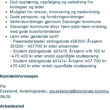
God opplæring, oppfølging og veiledning fra
kollegaer og leder
Mulighet for ansvar, involvering og medvirkning.
Gode pensjons- og forsikringsordninger
Velferdsordninger gjennom Stavanger kommune
Stavanger kommune tilbyr hjem-jobb-hjem-ordning,
med gode bussforbindelser
Lønn etter gjeldende tariff:
- Pleiemedarbeider stillingskode 658300: Årslønn
351200 - 457700 kr etter ansiennitet
- Student stillingskode 601415: Årslønn 418 100 kr
-470 400 kr etter antall oppnådde studiepoeng
- Student stillingskode 601414: Årslønn 407 700 kr-
470 400 kr etter antall oppnådde studiepoeng
Kontaktinformasjon
Pia
Eskeland, Avdelingsleder,
pia.eskeland@stavanger.kommu
ne.no
Arbeidssted