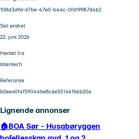
108d3a9d-d7be-47e0-b44c-0fd19987d4b2
Sist endret
22. juni 2026
Hentet fra
talentech
Referanse
b0eea0f4f59044be8c6e551461b6b20a
Lignende annonser
🏠BOA Sør - Husabøryggen
bofellesskap avd. 1 og 2