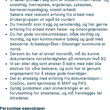
sosialfag; (vernepleie, ergoterapi, sykepleie,
barnevernspedagog, sosialt arbeid).
Søkere med relevant erfaring fra arbeid med
brukergruppen vil også bli vurdert.
Du fremstår som trygg og selvstendig, og har gjerne
erfaring fra arbeid innen helse- og omsorgstjenester.
Du har gode norskkunnskaper, både skriftlig og
muntlig, og kan kommunisere tydelig og godt med
beboerne. Arbeidsspråket i Stavanger kommune er
norsk.
Dersom du har et annet morsmål, må du kunne
dokumentere norskferdigheter på minimum nivå B2.
Vi ser etter deg som ønsker å bidra med «det lille
ekstra» for våre beboere, og som har et genuint
engasjement for å skape gode hverdager.
Det er ønskelig med erfaring fra dokumentasjon i
CosDoc, samt kjennskap til MAP og PAS.
Gyldig politiattest uten anmerkninger er en
forutsetning for ansettelse, og må fremlegges før
tiltredelse.
Personlige egenskaper