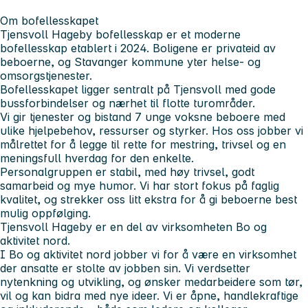
Om bofellesskapet
Tjensvoll Hageby bofellesskap er et moderne
bofellesskap etablert i 2024. Boligene er privateid av
beboerne, og Stavanger kommune yter helse- og
omsorgstjenester.
Bofellesskapet ligger sentralt på Tjensvoll med gode
bussforbindelser og nærhet til flotte turområder.
Vi gir tjenester og bistand 7 unge voksne beboere med
ulike hjelpebehov, ressurser og styrker. Hos oss jobber vi
målrettet for å legge til rette for mestring, trivsel og en
meningsfull hverdag for den enkelte.
Personalgruppen er stabil, med høy trivsel, godt
samarbeid og mye humor. Vi har stort fokus på faglig
kvalitet, og strekker oss litt ekstra for å gi beboerne best
mulig oppfølging.
Tjensvoll Hageby er en del av virksomheten Bo og
aktivitet nord.
I Bo og aktivitet nord jobber vi for å være en virksomhet
der ansatte er stolte av jobben sin. Vi verdsetter
nytenkning og utvikling, og ønsker medarbeidere som tør,
vil og kan bidra med nye ideer. Vi er åpne, handlekraftige