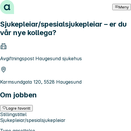
Hopp til innhold
Meny
Sjukepleiar/spesialsjukepleiar – er du
vår nye kollega?
Avgiftningspost Haugesund sjukehus
Karmsundgata 120, 5528 Haugesund
Om jobben
Lagre favoritt
Stillingstittel
Sjukepleiar/spesialsjukepleiar
Type ansettelse