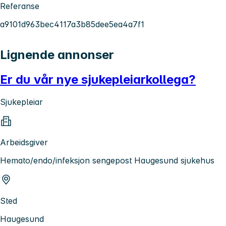
Referanse
a9101d963bec4117a3b85dee5ea4a7f1
Lignende annonser
Er du vår nye sjukepleiarkollega?
Sjukepleiar
Arbeidsgiver
Hemato/endo/infeksjon sengepost Haugesund sjukehus
Sted
Haugesund