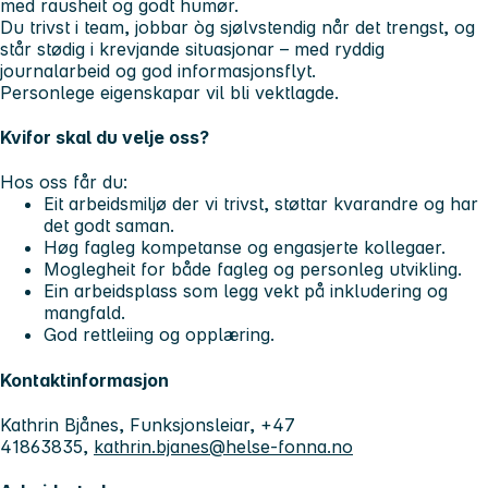
med rausheit og godt humør.
Du trivst i team, jobbar òg sjølvstendig når det trengst, og
står stødig i krevjande situasjonar – med ryddig
journalarbeid og god informasjonsflyt.
Personlege eigenskapar vil bli vektlagde.
Kvifor skal du velje oss?
Hos oss får du:
Eit arbeidsmiljø der vi trivst, støttar kvarandre og har
det godt saman.
Høg fagleg kompetanse og engasjerte kollegaer.
Moglegheit for både fagleg og personleg utvikling.
Ein arbeidsplass som legg vekt på inkludering og
mangfald.
God rettleiing og opplæring.
Kontaktinformasjon
Kathrin Bjånes, Funksjonsleiar, +47
41863835,
kathrin.bjanes@helse-fonna.no