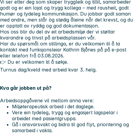
Vi ser etter deg som skaper tryggleik og tillit, samarbeider
godt og er ein lojal og trygg kollega – med rausheit, godt
humør og tydeleg kommunikasjon. Du jobbar godt saman
med andre, men står òg stødig åleine når det krevst, og du
er opptatt av ryddig og god dokumentasjon.
Hos oss blir du del av eit arbeidsmiljø der vi støttar
kvarandre og trivst på arbeidsplassen vår.
Har du spørsmål om stillinga, er du velkomen til å ta
kontakt med funksjonsleiar Kathrin Bjånes på på e-post
eller telefon frå 03.08.2026.
👉
Du er velkomen til å søkje.
Turnus dag/kveld med arbeid kvar 3. helg.
Kva går jobben ut på?
Arbeidsoppgåvene vil mellom anna vere:
Miljøterapeutisk arbeid i det daglege.
Vere ein tydeleg, trygg og engasjert lagspelar i
arbeidet med pasientgruppa.
Gå i ansvarsvakt og bidra til god flyt, prioritering og
samarbeid i vakta.