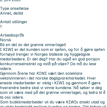
Type ansettelse
Annet, deltid
Antall stillinger
1
Arbeidsspråk
Norsk
Bli en del av det grønne vinnerlaget!
I KIWI er det kunden som er sjefen, og for å gjøre sjefen
fornøyd trenger vi Norges blideste og hyggeligste
medarbeidere. Er det deg? Har du også en god porsjon
konkurranseinstinkt og «stå-på-vilje»? Da må du lese
videre.
Gjennom årene har KIWI vært den soleklare
vekstvinneren i det norske dagligvaremarkedet. Hver
eneste medarbeider er viktig i KIWI og gjennom å gjøre
hverandre bedre skal vi vinne kundene. Nå søker vi deg
som vil være med på det grønne vinnerlaget, og bidra til å
ta oss videre.
Som butikkmedarbeider vil du være KIWIs ansikt utad og
et viktig bindeledd mellom kunden og kjeden. Ditt bidrag vil