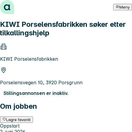
Hopp til innhold
Meny
KIWI Porselensfabrikken søker etter
tilkallingshjelp
KIWI Porselensfabrikken
Porselensvegen 10, 3920 Porsgrunn
Stillingsannonsen er inaktiv.
Om jobben
Lagre favoritt
Oppstart
2. juni 2026