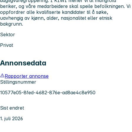
dagligvaregruppering. I KIWI mener vi at mangfold
beriker, og våre medarbeidere skal speile befolkningen. Vi
oppfordrer alle kvalifiserte kandidater til å søke,
uavhengig av kjønn, alder, nasjonalitet eller etnisk
bakgrunn.
Sektor
Privat
Annonsedata
Rapporter annonse
Stillingsnummer
10577e05-8fed-4682-876e-ad8ae4c8e950
Sist endret
1. juli 2026