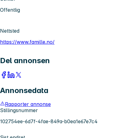
Offentlig
Nettsted
https://www.famille.no/
Del annonsen
Annonsedata
Rapporter annonse
Stillingsnummer
102754ee-6d7f-4fae-849a-b0ea1e67e7c4
Sist endret