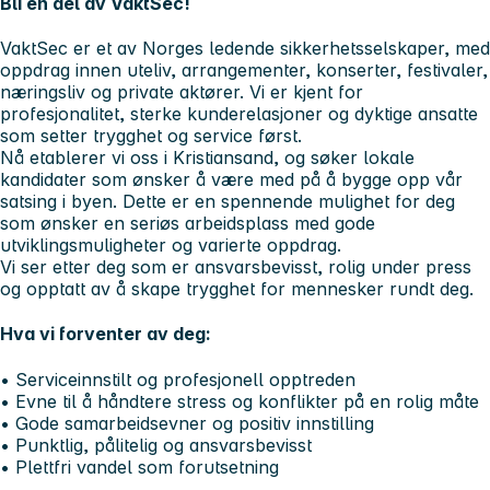
Bli en del av VaktSec!
VaktSec er et av Norges ledende sikkerhetsselskaper, med
oppdrag innen uteliv, arrangementer, konserter, festivaler,
næringsliv og private aktører. Vi er kjent for
profesjonalitet, sterke kunderelasjoner og dyktige ansatte
som setter trygghet og service først.
Nå etablerer vi oss i Kristiansand, og søker lokale
kandidater som ønsker å være med på å bygge opp vår
satsing i byen. Dette er en spennende mulighet for deg
som ønsker en seriøs arbeidsplass med gode
utviklingsmuligheter og varierte oppdrag.
Vi ser etter deg som er ansvarsbevisst, rolig under press
og opptatt av å skape trygghet for mennesker rundt deg.
Hva vi forventer av deg:
• Serviceinnstilt og profesjonell opptreden
• Evne til å håndtere stress og konflikter på en rolig måte
• Gode samarbeidsevner og positiv innstilling
• Punktlig, pålitelig og ansvarsbevisst
• Plettfri vandel som forutsetning