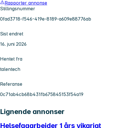
Rapporter annonse
Stillingsnummer
0fad3718-f546-419e-8189-a609e88776ab
Sist endret
16. juni 2026
Hentet fra
talentech
Referanse
0c71ab4cb68b431fb675845153f54a19
Lignende annonser
Helsefagarbeider 1 års vikariat