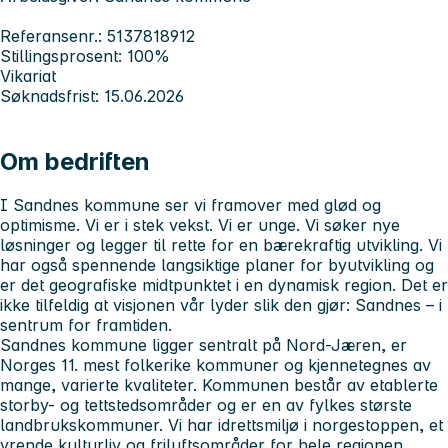
Referansenr.: 5137818912
Stillingsprosent: 100%
Vikariat
Søknadsfrist: 15.06.2026
Om bedriften
I Sandnes kommune ser vi framover med glød og
optimisme. Vi er i stek vekst. Vi er unge. Vi søker nye
løsninger og legger til rette for en bærekraftig utvikling. Vi
har også spennende langsiktige planer for byutvikling og
er det geografiske midtpunktet i en dynamisk region. Det er
ikke tilfeldig at visjonen vår lyder slik den gjør: Sandnes – i
sentrum for framtiden.
Sandnes kommune ligger sentralt på Nord-Jæren, er
Norges 11. mest folkerike kommuner og kjennetegnes av
mange, varierte kvaliteter. Kommunen består av etablerte
storby- og tettstedsområder og er en av fylkes største
landbrukskommuner. Vi har idrettsmiljø i norgestoppen, et
yrende kulturliv og friluftsområder for hele regionen.