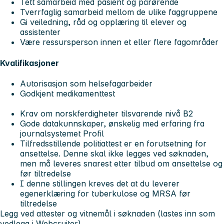
Tett samarbeid med pasient og pårørende
Tverrfaglig samarbeid mellom de ulike faggruppene
Gi veiledning, råd og opplæring til elever og
assistenter
Være ressursperson innen et eller flere fagområder
Kvalifikasjoner
Autorisasjon som helsefagarbeider
Godkjent medikamenttest
Krav om norskferdigheter tilsvarende nivå B2
Gode datakunnskaper, ønskelig med erfaring fra
journalsystemet Profil
Tilfredsstillende politiattest er en forutsetning for
ansettelse. Denne skal ikke legges ved søknaden,
men må leveres snarest etter tilbud om ansettelse og
før tiltredelse
I denne stillingen kreves det at du leverer
egenerklæring for tuberkulose og MRSA før
tiltredelse
Legg ved attester og vitnemål i søknaden (lastes inn som
vedlegg i Webcruiter).