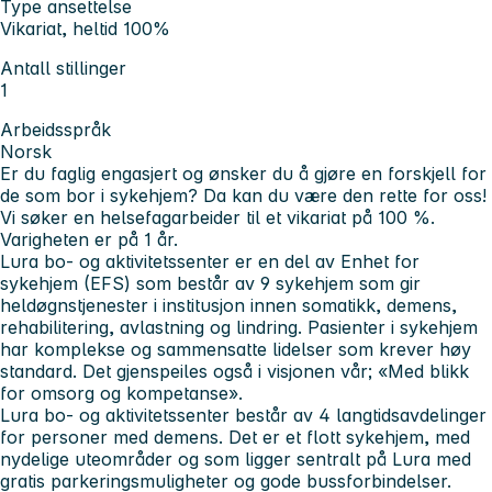
Type ansettelse
Vikariat, heltid 100%
Antall stillinger
1
Arbeidsspråk
Norsk
Er du faglig engasjert og ønsker du å gjøre en forskjell for
de som bor i sykehjem? Da kan du være den rette for oss!
Vi søker en helsefagarbeider til et vikariat på 100 %.
Varigheten er på 1 år.
Lura bo- og aktivitetssenter er en del av Enhet for
sykehjem (EFS) som består av 9 sykehjem som gir
heldøgnstjenester i institusjon innen somatikk, demens,
rehabilitering, avlastning og lindring. Pasienter i sykehjem
har komplekse og sammensatte lidelser som krever høy
standard. Det gjenspeiles også i visjonen vår; «Med blikk
for omsorg og kompetanse».
Lura bo- og aktivitetssenter består av 4 langtidsavdelinger
for personer med demens. Det er et flott sykehjem, med
nydelige uteområder og som ligger sentralt på Lura med
gratis parkeringsmuligheter og gode bussforbindelser.