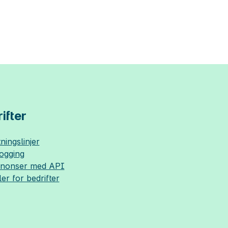
ifter
ningslinjer
logging
nnonser med API
ler for bedrifter