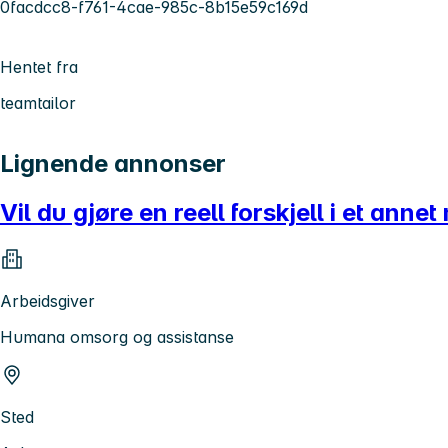
0facdcc8-f761-4cae-985c-8b15e59c169d
Hentet fra
teamtailor
Lignende annonser
Vil du gjøre en reell forskjell i et anne
Arbeidsgiver
Humana omsorg og assistanse
Sted