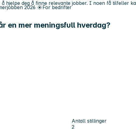
 å hjelpe deg å finne relevante jobber. I noen få tilfeller 
erjobben
2026
☀️
For bedrifter
 får en mer meningsfull hverdag?
Antall stillinger
2