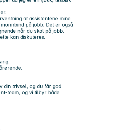
upper da jeg er en tjukk, lesbisk
er.
orventning at assistentene mine
e munnbind på jobb. Det er også
gnende når du skal på jobb.
ette kan diskuteres.
ing.
pårørende.
din trivsel, og du får god
ent-team
, og vi tilbyr både
e