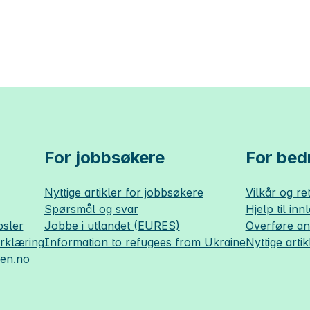
For jobbsøkere
For bedr
Nyttige artikler for jobbsøkere
Vilkår og ret
Spørsmål og svar
Hjelp til inn
sler
Jobbe i utlandet (EURES)
Overføre a
erklæring
Information to refugees from Ukraine
Nyttige artik
sen.no