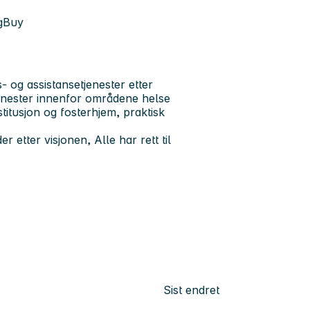
ogBuy
 og assistansetjenester etter
enester innenfor områdene helse
titusjon og fosterhjem, praktisk
r etter visjonen, Alle har rett til
Sist endret