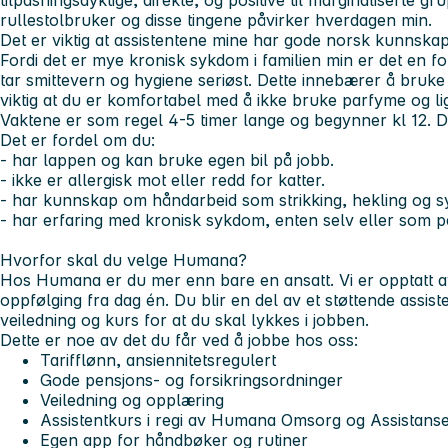
tilpasningsdyktige, direkte, og positive til marginaliserte gr
rullestolbruker og disse tingene påvirker hverdagen min.
Det er viktig at assistentene mine har gode norsk kunnskap
Fordi det er mye kronisk sykdom i familien min er det en f
tar smittevern og hygiene seriøst. Dette innebærer å bruk
viktig at du er komfortabel med å ikke bruke parfyme og li
Vaktene er som regel 4-5 timer lange og begynner kl 12. D
Det er fordel om du:
- har lappen og kan bruke egen bil på jobb.
- ikke er allergisk mot eller redd for katter.
- har kunnskap om håndarbeid som strikking, hekling og sy
- har erfaring med kronisk sykdom, enten selv eller som 
Hvorfor skal du velge Humana?
Hos Humana er du mer enn bare en ansatt. Vi er opptatt av 
oppfølging fra dag én. Du blir en del av et støttende
assist
veiledning og kurs for at du skal lykkes i jobben.
Dette er noe av det du får ved å jobbe hos oss:
Tarifflønn, ansiennitetsregulert
Gode pensjons- og forsikringsordninger
Veiledning og opplæring
Assistentkurs i regi av Humana Omsorg og Assistans
Egen app for håndbøker og rutiner