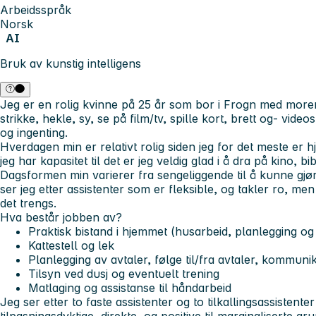
Arbeidsspråk
Norsk
AI
Bruk av kunstig intelligens
Jeg er en rolig kvinne på 25 år som bor i Frogn med moren
strikke, hekle, sy, se på film/tv, spille kort, brett og- video
og ingenting.
Hverdagen min er relativt rolig siden jeg for det meste e
jeg har kapasitet til det er jeg veldig glad i å dra på kino, bi
Dagsformen min varierer fra sengeliggende til å kunne gjør
ser jeg etter assistenter som er fleksible, og takler ro, men 
det trengs.
Hva består jobben av?
Praktisk bistand i hjemmet (husarbeid, planlegging og 
Kattestell og lek
Planlegging av avtaler, følge til/fra avtaler, kommun
Tilsyn ved dusj og eventuelt trening
Matlaging og assistanse til håndarbeid
Jeg ser etter to faste assistenter og to tilkallingsassistenter