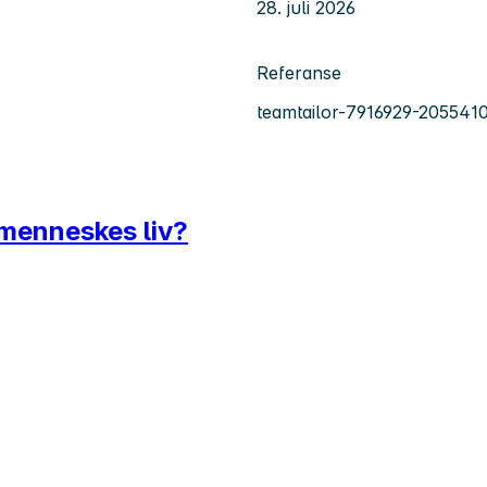
28. juli 2026
Referanse
teamtailor-7916929-205541
t menneskes liv?