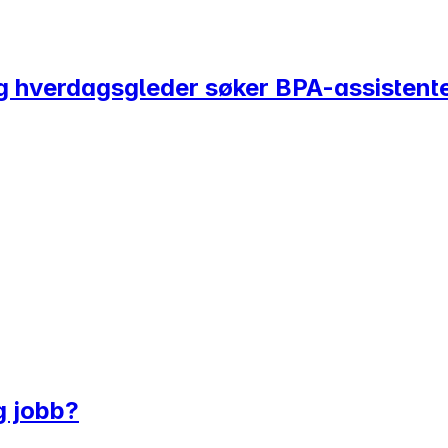
g hverdagsgleder søker BPA-assistent
g jobb?