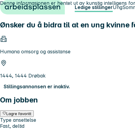
Denne informasjonen er hentet ut av kunstig intelligens for
Hopp til innhold
Ledige stillinger
Ung
Somm
Ønsker du å bidra til at en ung kvinne
Humana omsorg og assistanse
1444, 1444 Drøbak
Stillingsannonsen er inaktiv.
Om jobben
Lagre favoritt
Type ansettelse
Fast, deltid