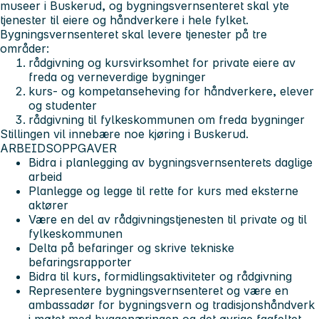
museer i Buskerud, og bygningsvernsenteret skal yte
tjenester til eiere og håndverkere i hele fylket.
Bygningsvernsenteret skal levere tjenester på tre
områder:
rådgivning og kursvirksomhet for private eiere av
freda og verneverdige bygninger
kurs- og kompetanseheving for håndverkere, elever
og studenter
rådgivning til fylkeskommunen om freda bygninger
Stillingen vil innebære noe kjøring i Buskerud.
ARBEIDSOPPGAVER
Bidra i planlegging av bygningsvernsenterets daglige
arbeid
Planlegge og legge til rette for kurs med eksterne
aktører
Være en del av rådgivningstjenesten til private og til
fylkeskommunen
Delta på befaringer og skrive tekniske
befaringsrapporter
Bidra til kurs, formidlingsaktiviteter og rådgivning
Representere bygningsvernsenteret og være en
ambassadør for bygningsvern og tradisjonshåndverk
i møtet med byggenæringen og det øvrige fagfeltet