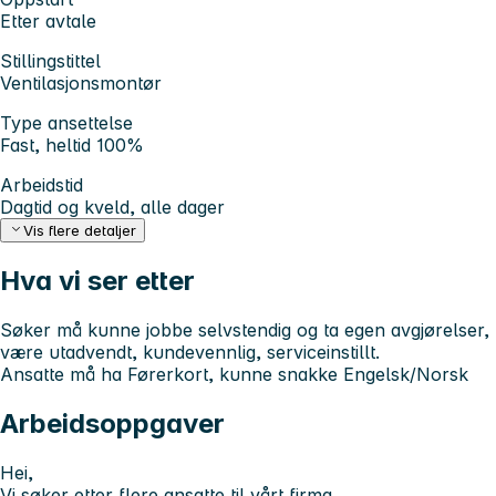
Etter avtale
Stillingstittel
Ventilasjonsmontør
Type ansettelse
Fast, heltid 100%
Arbeidstid
Dagtid og kveld, alle dager
Vis flere detaljer
Hva vi ser etter
Søker må kunne jobbe selvstendig og ta egen avgjørelser,
være utadvendt, kundevennlig, serviceinstillt.
Ansatte må ha Førerkort, kunne snakke Engelsk/Norsk
Arbeidsoppgaver
Hei,
Vi søker etter flere ansatte til vårt firma.