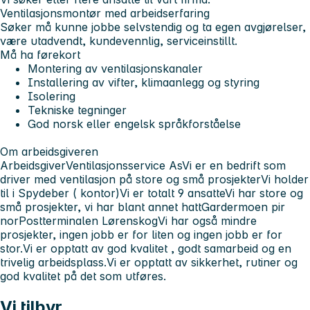
Ventilasjonsmontør med arbeidserfaring
Søker må kunne jobbe selvstendig og ta egen avgjørelser,
være utadvendt, kundevennlig, serviceinstillt.
Må ha førekort
Montering av ventilasjonskanaler
Installering av vifter, klimaanlegg og styring
Isolering
Tekniske tegninger
God norsk eller engelsk språkforståelse
Om arbeidsgiveren
ArbeidsgiverVentilasjonsservice AsVi er en bedrift som
driver med ventilasjon på store og små prosjekterVi holder
til i Spydeber ( kontor)Vi er totalt 9 ansatteVi har store og
små prosjekter, vi har blant annet hattGardermoen pir
norPostterminalen LørenskogVi har også mindre
prosjekter, ingen jobb er for liten og ingen jobb er for
stor.Vi er opptatt av god kvalitet , godt samarbeid og en
trivelig arbeidsplass.Vi er opptatt av sikkerhet, rutiner og
god kvalitet på det som utføres.
Vi tilbyr