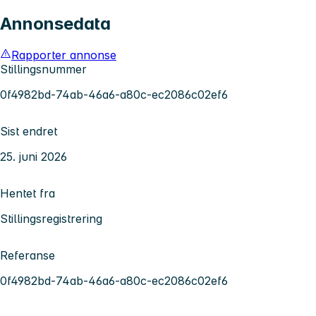
Annonsedata
Rapporter annonse
Stillingsnummer
0f4982bd-74ab-46a6-a80c-ec2086c02ef6
Sist endret
25. juni 2026
Hentet fra
Stillingsregistrering
Referanse
0f4982bd-74ab-46a6-a80c-ec2086c02ef6