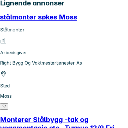
Lignende annonser
stålmontør søkes Moss
Stålmontør
Arbeidsgiver
Right Bygg Og Vaktmestertjenester As
Sted
Moss
Montører Stålbygg -tak og
veggmontasje etc- Turnus 12/9 Fri