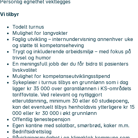
Personlig egnethet vektlegges
Vi tilbyr
Todelt turnus
Mulighet for langvakter
Faglig utvikling – internundervisning annenhver uke
og støtte til kompetanseheving
Trygt og inkluderende arbeidsmiljø – med fokus på
trivsel og humor
En meningsfull jobb der du får bidra til pasienters
livskvalitet
Mulighet for kompetanseutviklingsstipend
Sykepleier i turnus tilbys en grunnlønn som i dag
ligger kr 35 000 over garantilønnen i KS-områdets
tariffavtale. Ved relevant og nyttiggjort
etterutdanning, minimum 30 eller 60 studiepoeng,
kan det eventuelt tilbys henholdsvis ytterligere kr 15
000 eller kr 30 000 i økt grunnlønn
Offentlig tjenestepensjon
Egen kantine med salatbar, smørbrød, kaker m.m.
Bedriftsidrettslag
Påvirkningsmulighet i en klimaklok kommune som