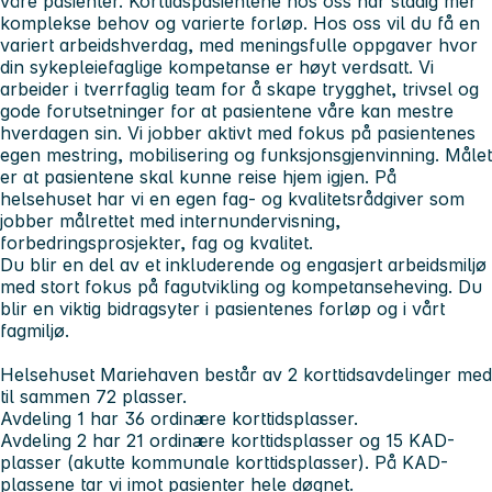
våre pasienter. Korttidspasientene hos oss har stadig mer
komplekse behov og varierte forløp. Hos oss vil du få en
variert arbeidshverdag, med meningsfulle oppgaver hvor
din sykepleiefaglige kompetanse er høyt verdsatt. Vi
arbeider i tverrfaglig team for å skape trygghet, trivsel og
gode forutsetninger for at pasientene våre kan mestre
hverdagen sin. Vi jobber aktivt med fokus på pasientenes
egen mestring, mobilisering og funksjonsgjenvinning. Målet
er at pasientene skal kunne reise hjem igjen. På
helsehuset har vi en egen fag- og kvalitetsrådgiver som
jobber målrettet med internundervisning,
forbedringsprosjekter, fag og kvalitet.
Du blir en del av et inkluderende og engasjert arbeidsmiljø
med stort fokus på fagutvikling og kompetanseheving. Du
blir en viktig bidragsyter i pasientenes forløp og i vårt
fagmiljø.
Helsehuset Mariehaven består av 2 korttidsavdelinger med
til sammen 72 plasser.
Avdeling 1 har 36 ordinære korttidsplasser.
Avdeling 2 har 21 ordinære korttidsplasser og 15 KAD-
plasser (akutte kommunale korttidsplasser). På KAD-
plassene tar vi imot pasienter hele døgnet.