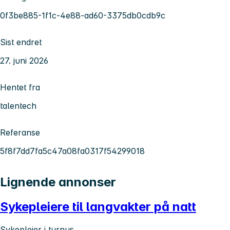
0f3be885-1f1c-4e88-ad60-3375db0cdb9c
Sist endret
27. juni 2026
Hentet fra
talentech
Referanse
5f8f7dd7fa5c47a08fa0317f54299018
Lignende annonser
Sykepleiere til langvakter på natt
Sykepleier i turnus