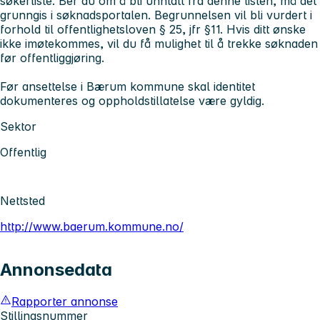
søkerliste. Ber du om å bli unntatt fra denne listen, må det
grunngis i søknadsportalen. Begrunnelsen vil bli vurdert i
forhold til offentlighetsloven § 25, jfr §11. Hvis ditt ønske
ikke imøtekommes, vil du få mulighet til å trekke søknaden
før offentliggjøring.
Før ansettelse i Bærum kommune skal identitet
dokumenteres og oppholdstillatelse være gyldig.
Sektor
Offentlig
Nettsted
http://www.baerum.kommune.no/
Annonsedata
Rapporter annonse
Stillingsnummer