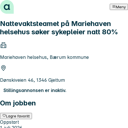
Hopp til innhold
Meny
Nattevaktsteamet på Mariehaven
helsehus søker sykepleier natt 80%
Mariehaven helsehus, Bærum kommune
Dønskiveien 46, 1346 Gjettum
Stillingsannonsen er inaktiv.
Om jobben
Lagre favoritt
Oppstart
1. juli 2026