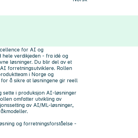
xcellence for AI og
 hele verdikjeden - fra idé og
vne løsninger. Du blir del av et
AI forretningsutviklere. Rollen
 produktteam i Norge og
r å sikre at løsningene gir reell
og sette i produksjon AI-løsninger
ollen omfatter utvikling av
jonssetting av AI/ML-løsninger,
råkmodeller.
øsning og forretningsforståelse -