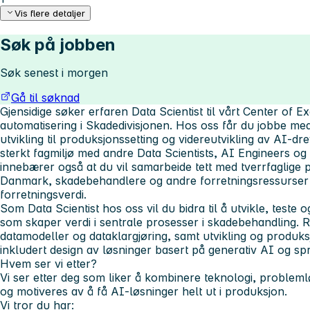
Vis flere detaljer
Søk på jobben
Søk senest i morgen
Gå til søknad
Gjensidige søker erfaren Data Scientist til vårt Center of E
automatisering i Skadedivisjonen. Hos oss får du jobbe med
utvikling til produksjonssetting og videreutvikling av AI-dre
sterkt fagmiljø med andre Data Scientists, AI Engineers og 
innebærer også at du vil samarbeide tett med tverrfaglige
Danmark, skadebehandlere og andre forretningsressurser fo
forretningsverdi.
Som Data Scientist hos oss vil du bidra til å utvikle, teste 
som skaper verdi i sentrale prosesser i skadebehandling. R
datamodeller og dataklargjøring, samt utvikling og produks
inkludert design av løsninger basert på generativ AI og sp
Hvem ser vi etter?
Vi ser etter deg som liker å kombinere teknologi, probleml
og motiveres av å få AI-løsninger helt ut i produksjon.
Vi tror du har: