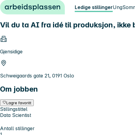
Hopp til innhold
Ledige stillinger
Ung
Somm
Vil du ta AI fra idé til produksjon, ikke 
Gjensidige
Schweigaards gate 21, 0191 Oslo
Om jobben
Lagre favoritt
Stillingstittel
Data Scientist
Antall stillinger
1