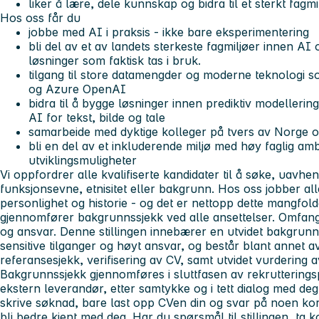
liker å lære, dele kunnskap og bidra til et sterkt fagmi
Hos oss får du
jobbe med AI i praksis - ikke bare eksperimentering
bli del av et av landets sterkeste fagmiljøer innen A
løsninger som faktisk tas i bruk.
tilgang til store datamengder og moderne teknologi s
og Azure OpenAI
bidra til å bygge løsninger innen prediktiv modellerin
AI for tekst, bilde og tale
samarbeide med dyktige kolleger på tvers av Norge
bli en del av et inkluderende miljø med høy faglig am
utviklingsmuligheter
Vi oppfordrer alle kvalifiserte kandidater til å søke, uavhen
funksjonsevne, etnisitet eller bakgrunn. Hos oss jobber a
personlighet og historie - og det er nettopp dette mangfold
gjennomfører bakgrunnssjekk ved alle ansettelser.
Omfanget
og ansvar. Denne stillingen innebærer en utvidet bakgrunns
sensitive tilganger og høyt ansvar, og består blant annet av
referansesjekk, verifisering av CV, samt utvidet vurdering av
Bakgrunnssjekk gjennomføres i sluttfasen av rekruttering
ekstern leverandør, etter samtykke og i tett dialog med de
skrive søknad, bare last opp CVen din og svar på noen ko
bli bedre kjent med deg.
Har du spørsmål til stillingen, ta 