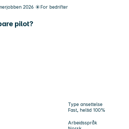
erjobben
2026
☀️
For bedrifter
bare pilot?
Type ansettelse
Fast, heltid 100%
Arbeidsspråk
Norsk