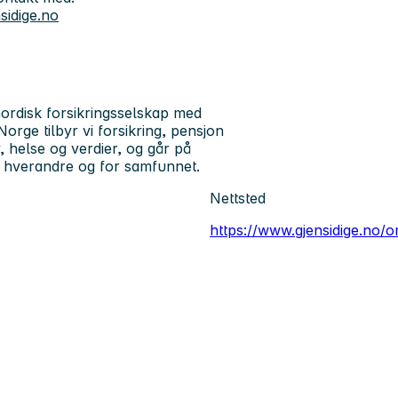
sidige.no
 nordisk forsikringsselskap med
rge tilbyr vi forsikring, pensjon
, helse og verdier, og går på
or hverandre og for samfunnet.
Nettsted
https://www.gjensidige.no/