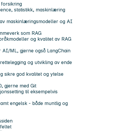
forsikring
ience, statistikk, maskinlæring
ng av maskinlæringsmodeller og AI
 rammeverk som RAG
språkmodeller og kvalitet av RAG
or AI/ML, gjerne også LangChain
rettelegging og utvikling av ende
 sikre god kvalitet og ytelse
D, gjerne med Git
sjonssetting til eksempelvis
samt engelsk - både muntlig og
ssiden
feltet