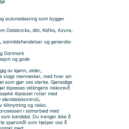
ljø
I og automatisering som bygger
om Databricks, dbt, Kafka, Azure,
g, sanntidshendelser og generativ
 og Danmark
bisjon og gode
gig av kjønn, alder,
lle slags mennesker, med hver sin
et som gjør oss sterke.
Gjensidige
 tilpasses stillingens risikonivå
sjekk tilpasset roller med
 identitetskontroll,
 tilknytning og risiko.
sprosessen i samarbeid med
g som kandidat.
Du trenger ikke å
rte spørsmål som hjelper oss å
kontakt med: