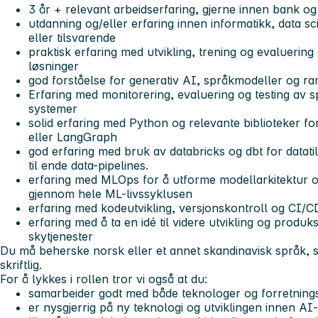
3 år + relevant arbeidserfaring, gjerne innen bank og 
utdanning og/eller erfaring innen informatikk, data sc
eller tilsvarende
praktisk erfaring med utvikling, trening og evalueri
løsninger
god forståelse for generativ AI, språkmodeller og
Erfaring med monitorering, evaluering og testing av 
systemer
solid erfaring med Python og relevante biblioteker f
eller LangGraph
god erfaring med bruk av databricks og dbt for datatil
til ende data-pipelines.
erfaring med MLOps for å utforme modellarkitektur og
gjennom hele ML-livssyklusen
erfaring med kodeutvikling, versjonskontroll og CI/C
erfaring med å ta en idé til videre utvikling og produk
skytjenester
Du må beherske norsk eller et annet skandinavisk språk, 
skriftlig.
For å lykkes i rollen tror vi også at du:
samarbeider godt med både teknologer og forretning
er nysgjerrig på ny teknologi og utviklingen innen AI-