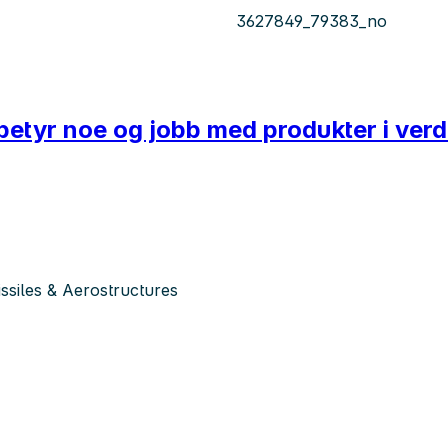
3627849_79383_no
 betyr noe og jobb med produkter i ver
siles & Aerostructures