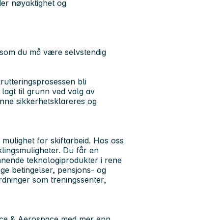
der nøyaktighet og
ig som du må være selvstendig
krutteringsprosessen bli
lagt til grunn ved valg av
kunne sikkerhetsklareres og
mulighet for skiftarbeid. Hos oss
iklingsmuligheter. Du får en
nnende teknologiprodukter i rene
ge betingelser, pensjons- og
ordninger som treningssenter,
fence & Aerospace med mer enn