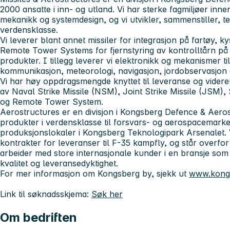
2000 ansatte i inn- og utland. Vi har sterke fagmiljøer inne
mekanikk og systemdesign, og vi utvikler, sammenstiller, te
verdensklasse.
Vi leverer blant annet missiler for integrasjon på fartøy, kys
Remote Tower Systems for fjernstyring av kontrolltårn på 
produkter. I tillegg leverer vi elektronikk og mekanismer til
kommunikasjon, meteorologi, navigasjon, jordobservasjon 
Vi har høy oppdragsmengde knyttet til leveranse og videreu
av Naval Strike Missile (NSM), Joint Strike Missile (JSM),
og Remote Tower System.
Aerostructures er en divisjon i Kongsberg Defence & Aer
produkter i verdensklasse til forsvars- og aerospacemarked
produksjonslokaler i Kongsberg Teknologipark Arsenalet. V
kontrakter for leveranser til F-35 kampfly, og står overfo
arbeider med store internasjonale kunder i en bransje som s
kvalitet og leveransedyktighet.
For mer informasjon om Kongsberg by, sjekk ut
www.kong
Link til søknadsskjema:
Søk her
Om bedriften