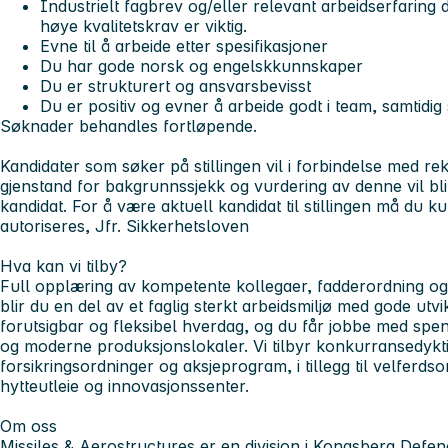
Industrielt fagbrev og/eller relevant arbeidserfaring 
høye kvalitetskrav er viktig.
Evne til å arbeide etter spesifikasjoner
Du har gode norsk og engelskkunnskaper
Du er strukturert og ansvarsbevisst
Du er positiv og evner å arbeide godt i team, samtid
Søknader behandles fortløpende.
Kandidater som søker på stillingen vil i forbindelse med re
gjenstand for bakgrunnssjekk og vurdering av denne vil bli 
kandidat. For å være aktuell kandidat til stillingen må du 
autoriseres, Jfr. Sikkerhetsloven
Hva kan vi tilby?
Full opplæring av kompetente kollegaer, fadderordning og 
blir du en del av et faglig sterkt arbeidsmiljø med gode utv
forutsigbar og fleksibel hverdag, og du får jobbe med spe
og moderne produksjonslokaler. Vi tilbyr konkurransedykti
forsikringsordninger og aksjeprogram, i tillegg til velferds
hytteutleie og innovasjonssenter.
Om oss
Missiles & Aerostructures er en divisjon i Kongsberg De