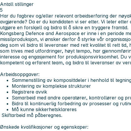
Antall stillinger
5
Har du fagbrev og/eller relevant arbeidserfaring der nøyak
avgjørende? Da er du kandidaten vi ser etter. Vi leter ette
utgjøre en forskjell og bidra til å sikre en tryggere framtid.
Kongsberg Defence and Aerospace er inne i en periode me
missilproduksjon, vi ønsker derfor å styrke vår organisasj
deg som vil bidra til leveranser med rett kvalitet til rett ti
som trives med utfordringer, høyt tempo, har gjennomførin
interesse og engasjement for produksjonsvirksomhet. Du v
kompetent og erfarent team, og bidra til leveranser av ve
Arbeidsoppgaver:
Sammenstilling av komposittdeler i henhold til tegnin
Montering av komplekse strukturer
Registrere avvik
Samarbeid med andre operatører, kontrollører og pr
Bidra til kontinuerlig forbedring av prosesser og ruti
Må kunne sikkerhetsklareres
Skiftarbeid må påberegnes.
Ønskede kvalifikasjoner og egenskaper: