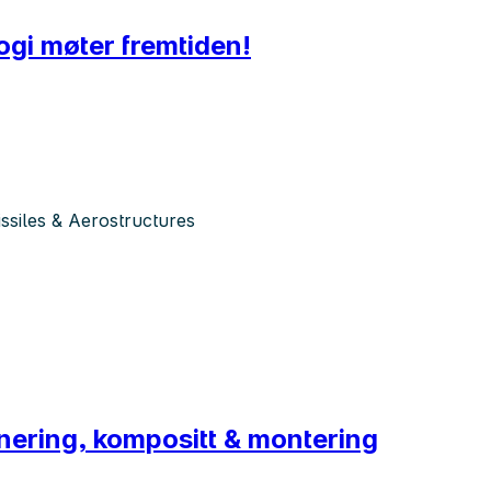
gi møter fremtiden!
siles & Aerostructures
ring, kompositt & montering