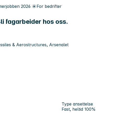
erjobben
2026
☀️
For bedrifter
li fagarbeider hos oss.
iles & Aerostructures, Arsenalet
Type ansettelse
Fast, heltid 100%