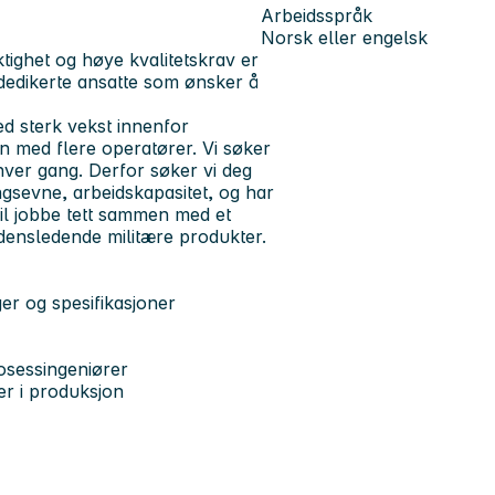
Arbeidsspråk
Norsk eller engelsk
tighet og høye kvalitetskrav er
r dedikerte ansatte som ønsker å
d sterk vekst innenfor
on med flere operatører. Vi søker
d, hver gang. Derfor søker vi deg
gsevne, arbeidskapasitet, og har
il jobbe tett sammen med et
rdensledende militære produkter.
ger og spesifikasjoner
osessingeniører
ner i produksjon