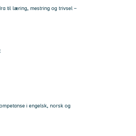
a til læring, mestring og trivsel –
t
ompetanse i engelsk, norsk og