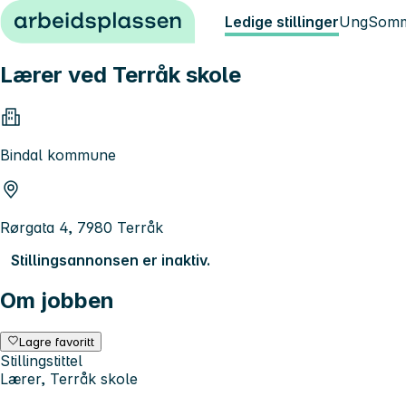
Hopp til innhold
Ledige stillinger
Ung
Somm
Lærer ved Terråk skole
Bindal kommune
Rørgata 4, 7980 Terråk
Stillingsannonsen er inaktiv.
Om jobben
Lagre favoritt
Stillingstittel
Lærer, Terråk skole