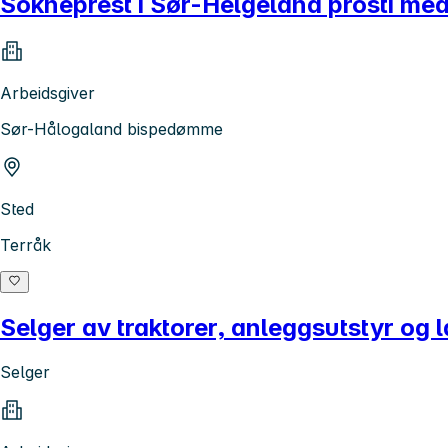
Sokneprest i Sør-Helgeland prosti med
Arbeidsgiver
Sør-Hålogaland bispedømme
Sted
Terråk
Selger av traktorer, anleggsutstyr og
Selger