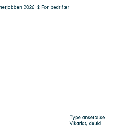
erjobben
2026
☀️
For bedrifter
Type ansettelse
Vikariat, deltid