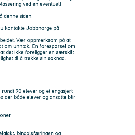
splassering ved en eventuell
å denne siden.
 du kontakte Jobbnorge på
tarbeidet. Vær oppmerksom på at
edt om unntak. En forespørsel om
 det ikke foreligger en særskilt
lighet til å trekke sin søknad.
undt 90 elever og et engasjert
jø der både elever og ansatte blir
joner
elgjakt, bindalsfæringen og