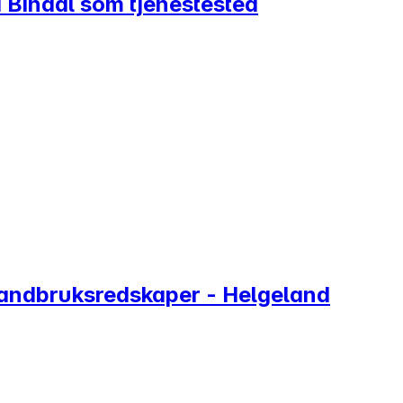
 Bindal som tjenestested
 landbruksredskaper - Helgeland