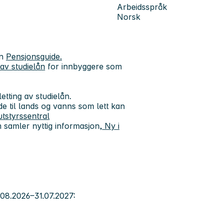
Arbeidsspråk
Norsk
en
Pensjonsguide.
av studielån
for innbyggere som
letting av studielån.
de til lands og vanns som lett kan
utstyrssentral
m samler nyttig informasjon,
Ny i
.08.2026–31.07.2027
: