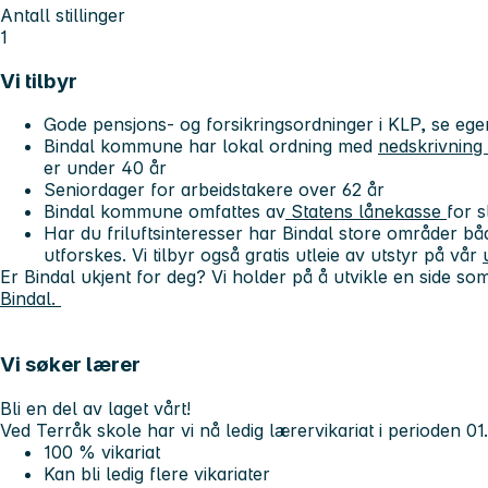
Antall stillinger
1
Vi tilbyr
Gode pensjons- og forsikringsordninger i KLP, se eg
Bindal kommune har lokal ordning med
nedskrivning 
er under 40 år
Seniordager for arbeidstakere over 62 år
Bindal kommune omfattes av
Statens lånekasse
for s
Har du friluftsinteresser har Bindal store områder bå
utforskes. Vi tilbyr også gratis utleie av utstyr på vår
Er Bindal ukjent for deg? Vi holder på å utvikle en side so
Bindal.
Vi søker lærer
Bli en del av laget vårt!
Ved Terråk skole har vi nå ledig lærervikariat i perioden
01
100 % vikariat
Kan bli ledig flere vikariater