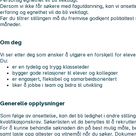
Dersom vi ikke får søkere med fagutdanning, kan vi ansette i
erfaring og egnethet vil da bli vektlagt.
Før du tiltrer stillingen må du fremvise godkjent politiattes
måneder.
Om deg
Vi ser etter deg som ønsker å utgjøre en forskjell for elev
Du:
er en
tydelig og trygg klasseleder
bygger
gode relasjoner
til elever og kollegaer
er
engasjert, fleksibel og samarbeidsorientert
liker å jobbe i team og bidra til utvikling
Generelle opplysninger
Som følge av ansettelse, kan det bli ledighet i andre stilli
kvalifikasjonskrav. Søkerlisten vil da benyttes til å rekruttere
For å kunne behandle søknaden din på best mulig måte, ber 
samt laste opp attester og vitnemål når du søker. Dokument