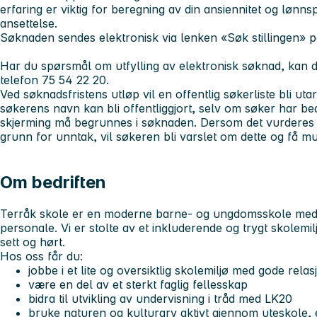
erfaring er viktig for beregning av din ansiennitet og lønn
ansettelse.
Søknaden sendes elektronisk via lenken «Søk stillingen» p
Har du spørsmål om utfylling av elektronisk søknad, kan
telefon 75 54 22 20.
Ved søknadsfristens utløp vil en offentlig søkerliste bli u
søkerens navn kan bli offentliggjort, selv om søker har b
skjerming må begrunnes i søknaden. Dersom det vurderes at
grunn for unntak, vil søkeren bli varslet om dette og få mu
Om bedriften
Terråk skole er en moderne barne- og ungdomsskole med r
personale. Vi er stolte av et inkluderende og trygt skolemil
sett og hørt.
Hos oss får du:
jobbe i et
lite og oversiktlig skolemiljø
med gode relas
være en del av et
sterkt faglig fellesskap
bidra til utvikling av undervisning i tråd med
LK20
bruke naturen og kulturarv aktivt gjennom
uteskole, 