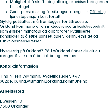
Mulighet til å skaffe deg allsidig arbeidserfaring innen
helsefaget
Gode pensjons- og forsikringsordninger -
Offentlig
tjenestepensjon kort fortalt
Gyldig politiattest må fremlegges før tiltredelse.
Orkland kommune er en inkluderende arbeidslivsbedrift
som ønsker mangfold og oppfordrer kvalifiserte
kandidater til å søke uansett alder, kjønn, etnisitet og
funksjonsnedsettelser.
Nysgjerrig på Orkland? På
InOrkland
finner du alt du
trenger å vite om å bo, jobbe og leve her.
Kontaktinformasjon
Tina Nilsen Willmann, Avdelingsleder, +47
90281619,
tina.willmann@orkland.kommune.no
Arbeidssted
Elvestien 10
7300 Orkanger