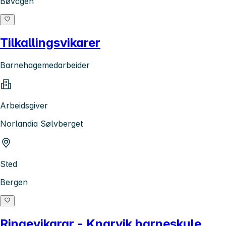
Bøvågen
Tilkallingsvikarer
Barnehagemedarbeider
Arbeidsgiver
Norlandia Sølvberget
Sted
Bergen
Ringevikarar - Knarvik barneskule