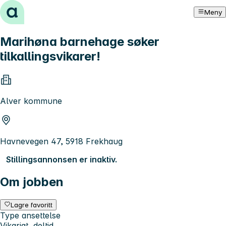
Hopp til innhold
Meny
Marihøna barnehage søker
tilkallingsvikarer!
Alver kommune
Havnevegen 47, 5918 Frekhaug
Stillingsannonsen er inaktiv.
Om jobben
Lagre favoritt
Type ansettelse
Vikariat, deltid