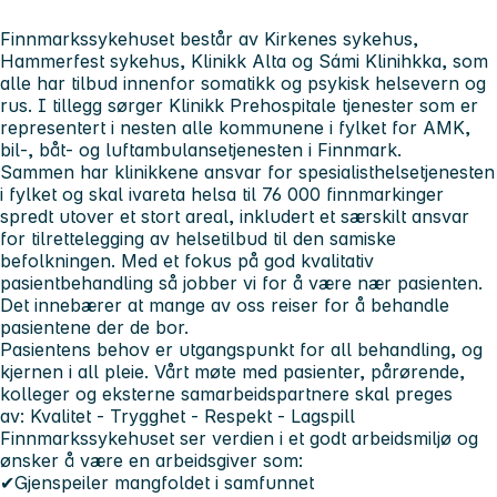
Finnmarkssykehuset
består av Kirkenes sykehus,
Hammerfest sykehus, Klinikk Alta og Sámi Klinihkka, som
alle har tilbud innenfor somatikk og psykisk helsevern og
rus. I tillegg sørger Klinikk Prehospitale tjenester som er
representert i nesten alle kommunene i fylket for AMK,
bil-, båt- og luftambulansetjenesten i Finnmark.
Sammen har klinikkene ansvar for spesialisthelsetjenesten
i fylket og skal ivareta helsa til
76 000 finnmarkinger
spredt utover et stort areal, inkludert et særskilt ansvar
for tilrettelegging av helsetilbud til den samiske
befolkningen. Med et fokus på god kvalitativ
pasientbehandling så jobber vi for å være nær pasienten.
Det innebærer at mange av oss reiser for å behandle
pasientene der de bor.
Pasientens behov er utgangspunkt for all behandling, og
kjernen i all pleie. Vårt møte med pasienter, pårørende,
kolleger og eksterne samarbeidspartnere skal preges
av:
Kvalitet - Trygghet - Respekt - Lagspill
Finnmarkssykehuset ser verdien i et godt arbeidsmiljø og
ønsker å være en arbeidsgiver som:
✔Gjenspeiler mangfoldet i samfunnet