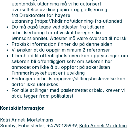
utenlandsk utdanning må vi ha autorisert
oversettelse av dine papirer og godkjenning
fra Direktoratet for høyere
utdanning (
https://hkdir.no/utdanning-fra-utlandet
)
Du må også legge ved attester fra tidligere
arbeidserfaring for at vi skal beregne din
lønnsansiennitet. Attester må være oversatt til norsk
Praktisk informasjon finner du på
denne siden
Vi ønsker at du oppgir minimum 2 referanser
I henhold til offentlighetsloven kan opplysninger om
søkeren bli offentliggjort selv om søkeren har
anmodet om ikke å bli oppført på søkerlisten
Finnmarkssykehuset er i utvikling
Endringer i arbeidsoppgaver/stillingsbeskrivelse kan
derfor ikke utelukkes
For alle stillinger med pasientrettet arbeid, krever vi
at du legger fram politiattest
Kontaktinformasjon
Katri Anneli Mortelmans
Somby, Enhetsleder, +4790125939,
Katri.Anneli.Mortelma