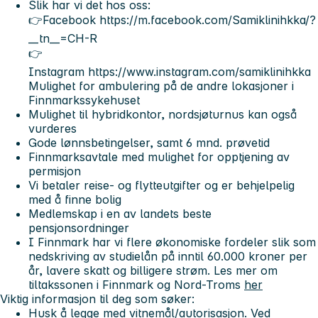
Slik har vi det hos oss:
👉Facebook https://m.facebook.com/Samiklinihkka/?
__tn__=CH-R
👉
Instagram https://www.instagram.com/samiklinihkka
Mulighet for ambulering på de andre lokasjoner i
Finnmarkssykehuset
Mulighet til hybridkontor, nordsjøturnus kan også
vurderes
Gode lønnsbetingelser, samt 6 mnd. prøvetid
Finnmarksavtale med mulighet for opptjening av
permisjon
Vi betaler reise- og flytteutgifter og er behjelpelig
med å finne bolig
Medlemskap i en av landets beste
pensjonsordninger
I Finnmark har vi flere økonomiske fordeler slik som
nedskriving av studielån på inntil 60.000 kroner per
år, lavere skatt og billigere strøm. Les mer om
tiltakssonen i Finnmark og Nord-Troms
her
Viktig informasjon til deg som søker:
Husk å legge med vitnemål/autorisasjon. Ved