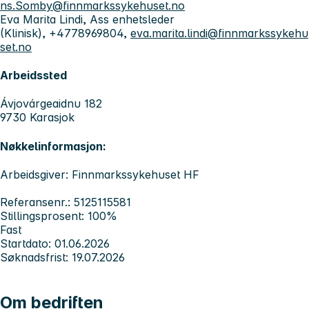
ns.Somby@finnmarkssykehuset.no
Eva Marita Lindi, Ass enhetsleder
(Klinisk), +4778969804,
eva.marita.lindi@finnmarkssykehu
set.no
Arbeidssted
Ávjovárgeaidnu 182
9730 Karasjok
Nøkkelinformasjon:
Arbeidsgiver: Finnmarkssykehuset HF
Referansenr.: 5125115581
Stillingsprosent: 100%
Fast
Startdato: 01.06.2026
Søknadsfrist: 19.07.2026
Om bedriften