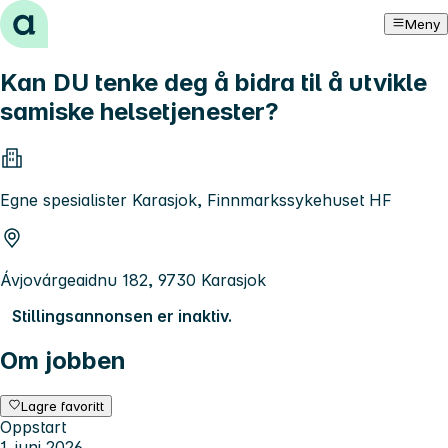
Hopp til innhold
Meny
Kan DU tenke deg å bidra til å utvikle
samiske helsetjenester?
Egne spesialister Karasjok, Finnmarkssykehuset HF
Ávjovárgeaidnu 182, 9730 Karasjok
Stillingsannonsen er inaktiv.
Om jobben
Lagre favoritt
Oppstart
1. juni 2026