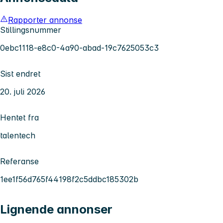
Rapporter annonse
Stillingsnummer
0ebc1118-e8c0-4a90-abad-19c7625053c3
Sist endret
20. juli 2026
Hentet fra
talentech
Referanse
1ee1f56d765f44198f2c5ddbc185302b
Lignende annonser