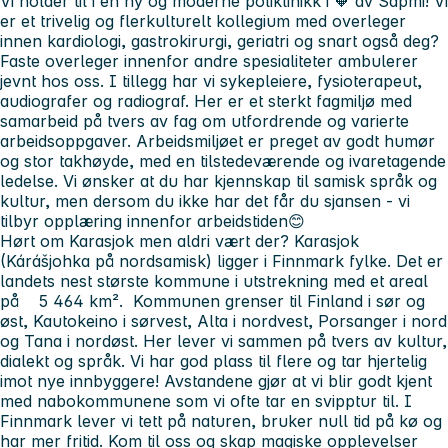
Vi holder til i en ny og moderne poliklinikk i 🧡 av
Sápmi!
Vi
er et trivelig og flerkulturelt kollegium med overleger
innen kardiologi, gastrokirurgi, geriatri og snart også deg?
Faste overleger innenfor andre spesialiteter ambulerer
jevnt hos oss. I tillegg har vi sykepleiere, fysioterapeut,
audiografer og radiograf. Her er et
sterkt fagmiljø
med
samarbeid
på tvers av fag om
utfordrende og varierte
arbeidsoppgaver
. Arbeidsmiljøet er preget av
godt humør
og stor takhøyde
, med en tilstedeværende og ivaretagende
ledelse. Vi ønsker at du har kjennskap til samisk språk og
kultur, men dersom du ikke har det får du sjansen - vi
tilbyr opplæring innenfor arbeidstiden😊
Hørt om Karasjok men aldri vært der?
Karasjok
(Kárášjohka på nordsamisk) ligger i Finnmark fylke. Det er
landets nest største kommune i utstrekning med et areal
på 5 464 km².
Kommunen grenser til Finland i sør og
øst, Kautokeino i sørvest, Alta i nordvest, Porsanger i nord
og Tana i nordøst. Her lever vi sammen på tvers av kultur,
dialekt og språk. Vi har god plass til flere og tar hjertelig
imot nye innbyggere! Avstandene gjør at vi blir godt kjent
med nabokommunene som vi ofte tar en svipptur til. I
Finnmark lever vi tett på naturen, bruker
null tid på kø
og
har
mer fritid
. Kom til oss og skap magiske opplevelser