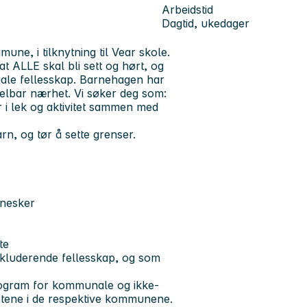
Arbeidstid
Dagtid, ukedager
ne, i tilknytning til Vear skole.
at ALLE skal bli sett og hørt, og
osiale fellesskap. Barnehagen har
delbar nærhet.
Vi søker deg som:
 i lek og aktivitet sammen med
rn, og tør å sette grenser.
nnesker
te
nkluderende fellesskap, og som
rogram for kommunale og ikke-
tene i de respektive kommunene.