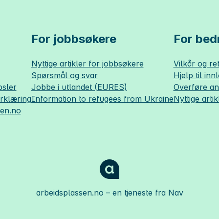
For jobbsøkere
For bedr
Nyttige artikler for jobbsøkere
Vilkår og ret
Spørsmål og svar
Hjelp til inn
sler
Jobbe i utlandet (EURES)
Overføre a
erklæring
Information to refugees from Ukraine
Nyttige artik
sen.no
arbeidsplassen.no
– en tjeneste fra Nav