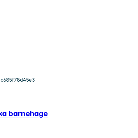
-c685f78d45e3
økka barnehage