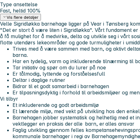
Type ansettelse
Fast, heltid 100%
Vis flere detaljer
Velle Sigridløkka barnehage ligger på Vear i Tønsberg kommu
"Det er stort å være liten i Sigridløkka". Vårt fundament er 
å få mulighet for å medvirke, delta og utvikle seg i vårt s
flotte utendørs lekeområder og gode turmuligheter i umid
Trives med å være sammen med barn, og aktivt deltar
barna.
Har en tydelig, varm og inkluderende tilnærming til ba
Tar initiativ og spør om du lurer på noe
Er tålmodig, lyttende og forståelsesfull
Deltar i daglige rutiner
Bidrar til et godt samarbeid i barnehagen
Er tilpasningsdyktig i forhold til arbeidsmiljøer og me
Vi tilbyr
Et inkluderende og godt arbeidsmiljø
Et lærende miljø, med vekt på utvikling hos den enkel
Barnehagen jobber systematisk og helhetlig med et i
vektlegger en praksis der
alle
barn, er
alle
s ansvar
Faglig utvikling gjennom felles kompetansehevingsp
kommunale barnehager i regi av Barnehagemyndighe