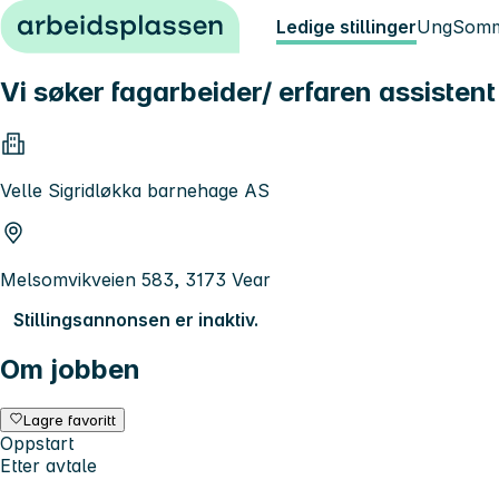
Hopp til innhold
Ledige stillinger
Ung
Somm
Vi søker fagarbeider/ erfaren assistent 
Velle Sigridløkka barnehage AS
Melsomvikveien 583, 3173 Vear
Stillingsannonsen er inaktiv.
Om jobben
Lagre favoritt
Oppstart
Etter avtale