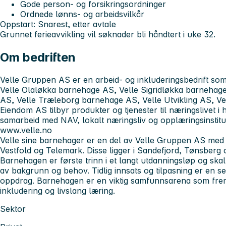
Gode person- og forsikringsordninger
Ordnede lønns- og arbeidsvilkår
Oppstart:
Snarest, etter avtale
Grunnet ferieavvikling vil søknader bli håndtert i uke 32.
Om bedriften
Velle Gruppen AS er en arbeid- og inkluderingsbedrift so
Velle Olaløkka barnehage AS, Velle Sigridløkka barnehage
AS, Velle Træleborg barnehage AS, Velle Utvikling AS, Ve
Eiendom AS tilbyr produkter og tjenester til næringslivet i 
samarbeid med NAV, lokalt næringsliv og opplæringsinstit
www.velle.no
Velle sine barnehager er en del av Velle Gruppen AS med f
Vestfold og Telemark. Disse ligger i Sandefjord, Tønsbe
Barnehagen er første trinn i et langt utdanningsløp og skal
av bakgrunn og behov. Tidlig innsats og tilpasning er en 
oppdrag. Barnehagen er en viktig samfunnsarena som frem
inkludering og livslang læring.
Sektor