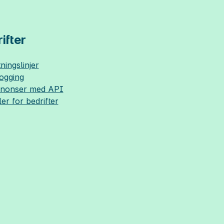
ifter
ningslinjer
logging
nnonser med API
ler for bedrifter