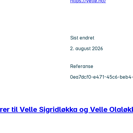
https://velle.no/
Sist endret
2. august 2026
Referanse
0ea7dcf0-e471-45c6-beb4
arer til Velle Sigridløkka og Velle Olal