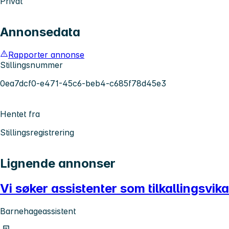
Privat
Annonsedata
Rapporter annonse
Stillingsnummer
0ea7dcf0-e471-45c6-beb4-c685f78d45e3
Hentet fra
Stillingsregistrering
Lignende annonser
Vi søker assistenter som tilkallingsvik
Barnehageassistent