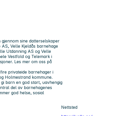
m gjennom sine datterselskaper
 AS, Velle Kjeldås barnehage
lle Utdanning AS og Velle
hele Vestfold og Telemark i
usjoner. Les mer om oss på
ire privateide barnehager i
rg og Holmestrand kommune.
 gi barn en god start, uavhengig
sentral del av barnehagenes
mer god helse, sosial
Nettsted