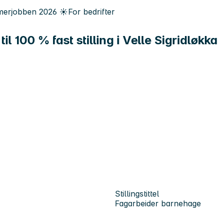
erjobben
2026
☀️
For bedrifter
til 100 % fast stilling i Velle Sigridløk
Stillingstittel
Fagarbeider barnehage