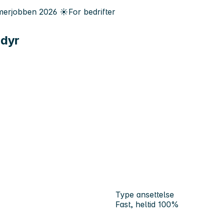
erjobben
2026
☀️
For bedrifter
ådyr
Type ansettelse
Fast, heltid 100%