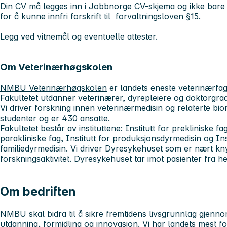
Din CV må legges inn i Jobbnorge CV-skjema og ikke bare
for å kunne innfri forskrift til forvaltningsloven §15.
Legg ved vitnemål og eventuelle attester.
Om Veterinærhøgskolen
NMBU Veterinærhøgskolen
er landets eneste veterinærfagl
Fakultetet utdanner veterinærer, dyrepleiere og doktorgrad
Vi driver forskning innen veterinærmedisin og relaterte bio
studenter og er 430 ansatte.
Fakultetet består av instituttene: Institutt for prekliniske fag
parakliniske fag, Institutt for produksjonsdyrmedisin og Ins
familiedyrmedisin. Vi driver Dyresykehuset som er nært knyt
forskningsaktivitet. Dyresykehuset tar imot pasienter fra he
Om bedriften
NMBU skal bidra til å sikre fremtidens livsgrunnlag gjenn
utdanning, formidling og innovasjon. Vi har landets mest f