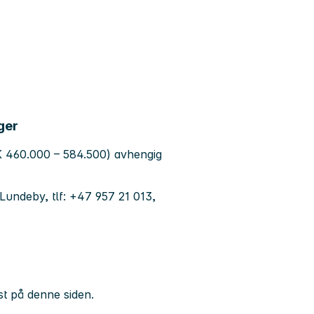
ger
OK 460.000 – 584.500) avhengig
undeby, tlf: +47 957 21 013,
st på denne siden.