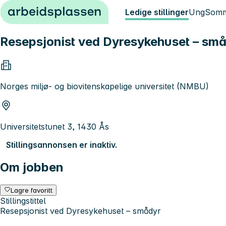
Hopp til innhold
Ledige stillinger
Ung
Somm
Resepsjonist ved Dyresykehuset – sm
Norges miljø- og biovitenskapelige universitet (NMBU)
Universitetstunet 3, 1430 Ås
Stillingsannonsen er inaktiv.
Om jobben
Lagre favoritt
Stillingstittel
Resepsjonist ved Dyresykehuset – smådyr