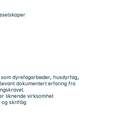
gsselskaper
d som dyrefagarbeider, husdyrfag,
elevant dokumentert erfaring fra
ingskravet.
ler liknende virksomhet
og skriftlig