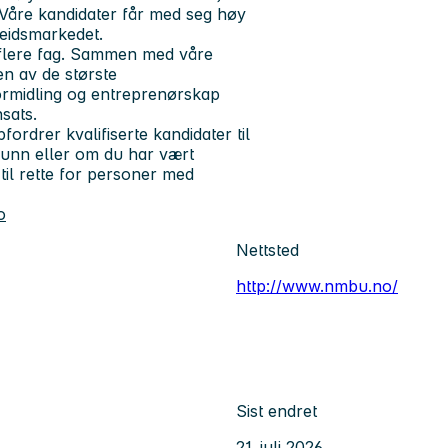
. Våre kandidater får med seg høy
eidsmarkedet.
 flere fag. Sammen med våre
en av de største
formidling og entreprenørskap
sats.
ordrer kvalifiserte kandidater til
runn eller om du har vært
 til rette for personer med
o
Nettsted
http://www.nmbu.no/
Sist endret
21. juli 2026