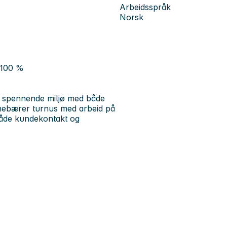
Arbeidsspråk
Norsk
e 100 %
ig spennende miljø med både
innebærer turnus med arbeid på
både kundekontakt og