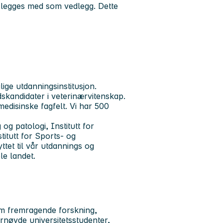
 legges med som vedlegg. Dette
ige utdanningsinstitusjon.
skandidater i veterinærvitenskap.
medisinske fagfelt. Vi har 500
 og patologi, Institutt for
titutt for Sports- og
tet til vår utdannings og
le landet.
om fremragende forskning,
ornøyde universitetsstudenter,