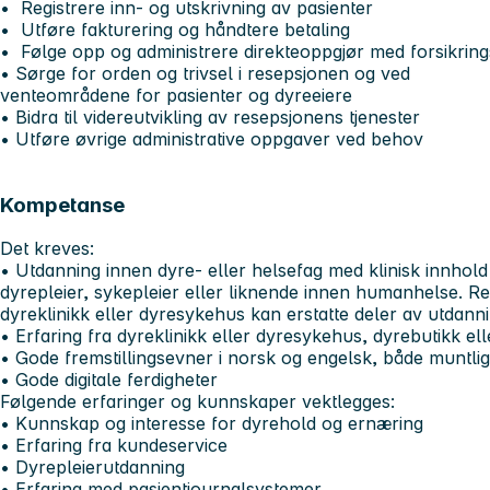
• Registrere inn- og utskrivning av pasienter
• Utføre fakturering og håndtere betaling
• Følge opp og administrere direkteoppgjør med forsikrin
• Sørge for orden og trivsel i resepsjonen og ved
venteområdene for pasienter og dyreeiere
• Bidra til videreutvikling av resepsjonens tjenester
• Utføre øvrige administrative oppgaver ved behov
Kompetanse
Det kreves:
• Utdanning innen dyre- eller helsefag med klinisk innhol
dyrepleier, sykepleier eller liknende innen humanhelse. R
dyreklinikk eller dyresykehus kan erstatte deler av utdann
• Erfaring fra dyreklinikk eller dyresykehus, dyrebutikk el
• Gode fremstillingsevner i norsk og engelsk, både muntlig 
• Gode digitale ferdigheter
Følgende erfaringer og kunnskaper vektlegges:
• Kunnskap og interesse for dyrehold og ernæring
• Erfaring fra kundeservice
• Dyrepleierutdanning
• Erfaring med pasientjournalsystemer